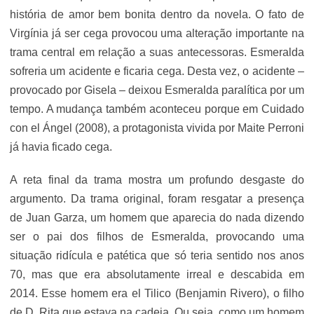
história de amor bem bonita dentro da novela. O fato de
Virgínia já ser cega provocou uma alteração importante na
trama central em relação a suas antecessoras. Esmeralda
sofreria um acidente e ficaria cega. Desta vez, o acidente –
provocado por Gisela – deixou Esmeralda paralítica por um
tempo. A mudança também aconteceu porque em Cuidado
con el Ángel (2008), a protagonista vivida por Maite Perroni
já havia ficado cega.
A reta final da trama mostra um profundo desgaste do
argumento. Da trama original, foram resgatar a presença
de Juan Garza, um homem que aparecia do nada dizendo
ser o pai dos filhos de Esmeralda, provocando uma
situação ridícula e patética que só teria sentido nos anos
70, mas que era absolutamente irreal e descabida em
2014. Esse homem era el Tilico (Benjamin Rivero), o filho
de D. Rita que estava na cadeia. Ou seja, como um homem