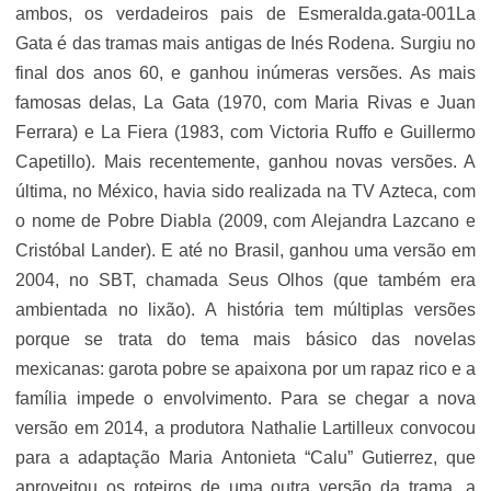
ambos, os verdadeiros pais de Esmeralda.gata-001La
Gata é das tramas mais antigas de Inés Rodena. Surgiu no
final dos anos 60, e ganhou inúmeras versões. As mais
famosas delas, La Gata (1970, com Maria Rivas e Juan
Ferrara) e La Fiera (1983, com Victoria Ruffo e Guillermo
Capetillo). Mais recentemente, ganhou novas versões. A
última, no México, havia sido realizada na TV Azteca, com
o nome de Pobre Diabla (2009, com Alejandra Lazcano e
Cristóbal Lander). E até no Brasil, ganhou uma versão em
2004, no SBT, chamada Seus Olhos (que também era
ambientada no lixão). A história tem múltiplas versões
porque se trata do tema mais básico das novelas
mexicanas: garota pobre se apaixona por um rapaz rico e a
família impede o envolvimento. Para se chegar a nova
versão em 2014, a produtora Nathalie Lartilleux convocou
para a adaptação Maria Antonieta “Calu” Gutierrez, que
aproveitou os roteiros de uma outra versão da trama, a