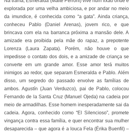
Na trama, Esmeralda (Maite Perroni) vive num lixão onde é
explorada por uma velha ambiciosa, e por andar no meio
da imundice, é conhecida como “a gata”. Ainda criança,
conheceu Pablo (Daniel Arenas), jovem rico, e que
brincava com ela na barranca próxima a mansão dele. A
amizade era proibida pela mãe do rapaz, a prepotente
Lorenza (Laura Zapata). Porém, não houve o que
impedisse o contato dos dois, e a amizade de criança se
converte em um grande amor. Esse amor terá muitos
inimigos ao redor, que separam Esmeralda e Pablo. Além
disso, um segredo do passado envolve as famílias de
ambos. Agustín (Juan Verduzco), pai de Pablo, colocou
Fernando de la Santa Cruz (Manuel Ojeda) na cadeia por
meio de armadilhas. Esse homem inesperadamente sai da
cadeia. Agora, conhecido como “El Silencioso”, promete
vingança contra essa família, e quer encontrar sua mulher
desaparecida – que agora é a louca Fela (Érika Buenfil) –