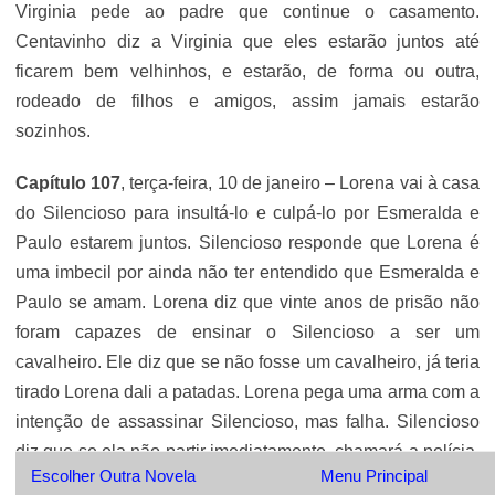
Virginia pede ao padre que continue o casamento.
Centavinho diz a Virginia que eles estarão juntos até
ficarem bem velhinhos, e estarão, de forma ou outra,
rodeado de filhos e amigos, assim jamais estarão
sozinhos.
Capítulo 107
, terça-feira, 10 de janeiro – Lorena vai à casa
do Silencioso para insultá-lo e culpá-lo por Esmeralda e
Paulo estarem juntos. Silencioso responde que Lorena é
uma imbecil por ainda não ter entendido que Esmeralda e
Paulo se amam. Lorena diz que vinte anos de prisão não
foram capazes de ensinar o Silencioso a ser um
cavalheiro. Ele diz que se não fosse um cavalheiro, já teria
tirado Lorena dali a patadas. Lorena pega uma arma com a
intenção de assassinar Silencioso, mas falha. Silencioso
diz que se ela não partir imediatamente, chamará a polícia.
Escolher Outra Novela
Menu Principal
Paulo se queixa de fortes dores de cabeça e começa a se