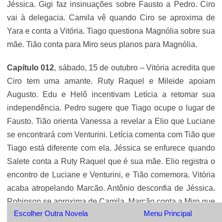
Jéssica. Gigi faz insinuações sobre Fausto a Pedro. Ciro
vai à delegacia. Camila vê quando Ciro se aproxima de
Yara e conta a Vitória. Tiago questiona Magnólia sobre sua
mãe. Tião conta para Miro seus planos para Magnólia.
Capítulo 012
, sábado, 15 de outubro – Vitória acredita que
Ciro tem uma amante. Ruty Raquel e Mileide apoiam
Augusto. Edu e Helô incentivam Letícia a retomar sua
independência. Pedro sugere que Tiago ocupe o lugar de
Fausto. Tião orienta Vanessa a revelar a Elio que Luciane
se encontrará com Venturini. Letícia comenta com Tião que
Tiago está diferente com ela. Jéssica se enfurece quando
Salete conta a Ruty Raquel que é sua mãe. Elio registra o
encontro de Luciane e Venturini, e Tião comemora. Vitória
acaba atropelando Marcão. Antônio desconfia de Jéssica.
Robinson se aproxima de Camila. Marcão conta a Miro que
Escolher Outra Novela
Menu Principal
foi atropelado por Vitória. Tião ordena que Amaro não