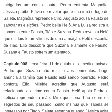
intrigados um com o outro. Pedro enfrenta Magnólia.
Jéssica proíbe Flávia de revelar que é sua irmã e foge de
Salete. Magnólia repreende Ciro. Augusto acusa Fausto de
sabotar as eleições. Pedro beija Helô. Ana Luiza registra a
conversa entre Fausto, Tião e Suzana. Pedro revela a Helô
que os dois foram vítimas de uma armação. Helô desconfia
de Tião. Elio descobre que Suzana é amante de Fausto.
Suzana e Fausto sofrem um atentado.
Capítulo 008
, terça-feira, 11 de outubro – o médico avisa a
Pedro que Suzana não resistiu aos ferimentos. Tiago
anuncia à família que Fausto está sendo operado. Pedro
conforta Elio. Mileide acredita que Augusto será
relacionado ao crime contra Fausto. Helô apoia Pedro e
Letícia repreende a mãe. Miro questiona Tião sobre os
segredos de seu passado. Zelito insinua que Isabela se
interessou por Tiago. Salete estranha quando Jéssica volta