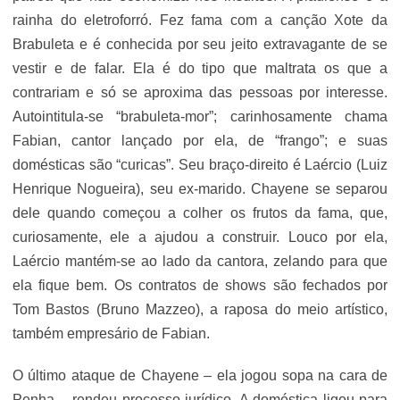
rainha do eletroforró. Fez fama com a canção Xote da
Brabuleta e é conhecida por seu jeito extravagante de se
vestir e de falar. Ela é do tipo que maltrata os que a
contrariam e só se aproxima das pessoas por interesse.
Autointitula-se “brabuleta-mor”; carinhosamente chama
Fabian, cantor lançado por ela, de “frango”; e suas
domésticas são “curicas”. Seu braço-direito é Laércio (Luiz
Henrique Nogueira), seu ex-marido. Chayene se separou
dele quando começou a colher os frutos da fama, que,
curiosamente, ele a ajudou a construir. Louco por ela,
Laércio mantém-se ao lado da cantora, zelando para que
ela fique bem. Os contratos de shows são fechados por
Tom Bastos (Bruno Mazzeo), a raposa do meio artístico,
também empresário de Fabian.
O último ataque de Chayene – ela jogou sopa na cara de
Penha – rendeu processo jurídico. A doméstica ligou para