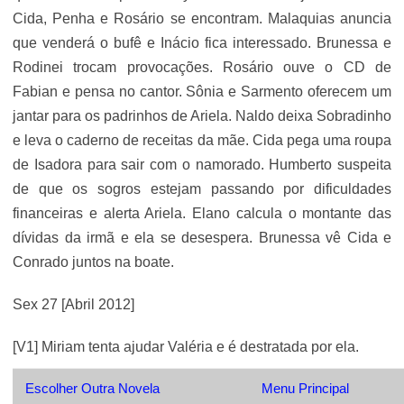
Cida, Penha e Rosário se encontram. Malaquias anuncia
que venderá o bufê e Inácio fica interessado. Brunessa e
Rodinei trocam provocações. Rosário ouve o CD de
Fabian e pensa no cantor. Sônia e Sarmento oferecem um
jantar para os padrinhos de Ariela. Naldo deixa Sobradinho
e leva o caderno de receitas da mãe. Cida pega uma roupa
de Isadora para sair com o namorado. Humberto suspeita
de que os sogros estejam passando por dificuldades
financeiras e alerta Ariela. Elano calcula o montante das
dívidas da irmã e ela se desespera. Brunessa vê Cida e
Conrado juntos na boate.
Sex 27 [Abril 2012]
[V1] Miriam tenta ajudar Valéria e é destratada por ela.
Escolher Outra Novela
Menu Principal
Rodrigo chama Carmem para ajudar Valéria. Miriam chega