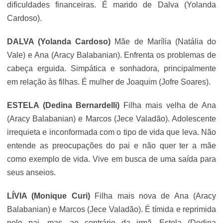
dificuldades financeiras. É marido de Dalva
(Yolanda
Cardoso).
DALVA (Yolanda Cardoso)
Mãe de Marília (Natália do
Vale) e Ana (
Aracy Balabanian
). Enfrenta os problemas de
cabeça erguida. Simpática e sonhadora, principalmente
em relação às filhas. É mulher de Joaquim (Jofre Soares).
ESTELA (Dedina Bernardelli)
Filha mais velha de Ana
(
Aracy Balabanian
) e Marcos (Jece Valadão). Adolescente
irrequieta e inconformada com o tipo de vida que leva. Não
entende as preocupações do pai e não quer ter a mãe
como exemplo de vida. Vive em busca de uma saída para
seus anseios.
LÍVIA (Monique Curi)
Filha mais nova de Ana (
Aracy
Balabanian
) e Marcos (Jece Valadão). É tímida e reprimida
pelo pai, mas, ao contrário da irmã, Estela (Dedina