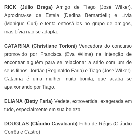
RICK
(Júlio Braga)
Amigo de Tiago (
José Wilker
).
Aproxima-se de Estela (Dedina Bernardelli) e Lívia
(Monique Curi) e tenta entrosá-las no grupo de amigos,
mas Lívia não se adapta.
CATARINA
(
Christiane Torloni
)
Vencedora do concurso
promovido por Francisca (
Eva Wilma
) na intenção de
encontrar alguém para se relacionar a sério com um de
seus filhos, Jordão (
Reginaldo Faria
) e Tiago (Jose Wilker).
Catarina é uma mulher muito bonita, que acaba se
apaixonando por Tiago.
ELIANA (
Betty Faria
)
Vedete, extrovertida, exagerada em
tudo, especialmente em sua beleza.
DOUGLAS
(
Cláudio Cavalcanti
)
Filho de Régis (Cláudio
Corrêa e Castro)