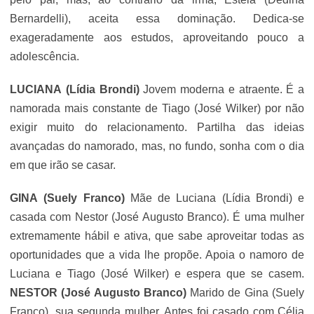
Bernardelli), aceita essa dominação. Dedica-se
exageradamente aos estudos, aproveitando pouco a
adolescência.
LUCIANA
(Lídia Brondi)
Jovem moderna e atraente. É a
namorada mais constante de Tiago (
José Wilker
) por não
exigir muito do relacionamento. Partilha das ideias
avançadas do namorado, mas, no fundo, sonha com o dia
em que irão se casar.
GINA
(Suely Franco)
Mãe de Luciana (Lídia Brondi) e
casada com Nestor (
José Augusto Branco
). É uma mulher
extremamente hábil e ativa, que sabe aproveitar todas as
oportunidades que a vida lhe propõe. Apoia o namoro de
Luciana e Tiago (
José Wilker
) e espera que se casem.
NESTOR
(
José Augusto Branco
)
Marido de Gina (Suely
Franco), sua segunda mulher. Antes foi casado com Célia