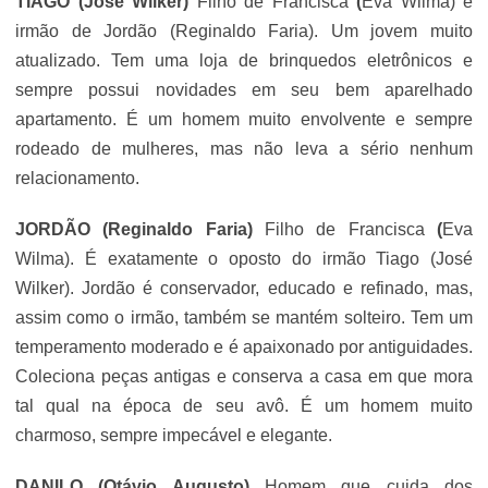
TIAGO (
José Wilker
)
Filho de Francisca
(
Eva Wilma
) e
irmão de Jordão (
Reginaldo Faria
). Um jovem muito
atualizado. Tem uma loja de brinquedos eletrônicos e
sempre possui novidades em seu bem aparelhado
apartamento. É um homem muito envolvente e sempre
rodeado de mulheres, mas não leva a sério nenhum
relacionamento.
JORDÃO
(
Reginaldo Faria
)
Filho de Francisca
(
Eva
Wilma
). É exatamente o oposto do irmão Tiago (
José
Wilker
). Jordão é conservador, educado e refinado, mas,
assim como o irmão, também se mantém solteiro. Tem um
temperamento moderado e é apaixonado por antiguidades.
Coleciona peças antigas e conserva a casa em que mora
tal qual na época de seu avô. É um homem muito
charmoso, sempre impecável e elegante.
DANILO (Otávio Augusto)
Homem que cuida dos