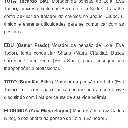
TUTA (Ricardo Blat)
Morador da pensão de Lola (
Eva
Todor
), conversa muito com Alice (Tereza Sodré). Trabalha
como auxiliar de tratador de cavalos no Jóquei Clube. É
tímido e enfrenta dificuldades para se comunicar com as
pessoas.
EDU (
Osmar Prado
)
Morador da pensão de Lola (
Eva
Todor
), tenta conquistar Shana (Maria Cláudia). Busca
sociedade com Pedro (Hélio Souto) para conseguir sua
independência profissional.
TOTÓ (Brandão Filho)
Morador da pensão de Lola (
Eva
Todor
). Toca contrabaixo numa churrascaria à noite e vive
discutindo com Lola por causa de sua vida boêmia.
FLORINDA (Ana Maria Sagres)
Mãe de Zito (Luiz Carlos
Niño), é cozinheira da pensão de Lola (
Eva Todor
).