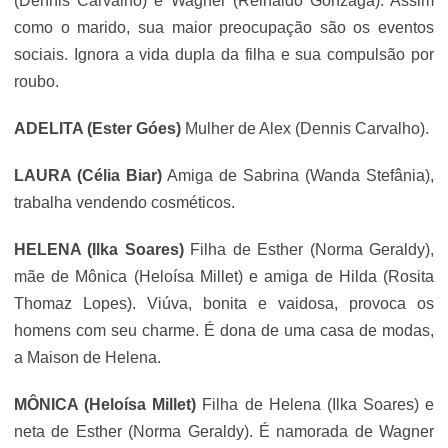
(
Dennis Carvalho
) e Wagner (Reinaldo Gonzaga). Assim
como o marido, sua maior preocupação são os eventos
sociais. Ignora a vida dupla da filha e sua compulsão por
roubo.
ADELITA (Ester Góes)
Mulher de Alex (
Dennis Carvalho
).
LAURA (Célia Biar)
Amiga de Sabrina (Wanda Stefânia),
trabalha vendendo cosméticos.
HELENA (
Ilka Soares
)
Filha de Esther (Norma Geraldy),
mãe de Mônica (Heloísa Millet) e amiga de Hilda (Rosita
Thomaz Lopes). Viúva, bonita e vaidosa, provoca os
homens com seu charme. É dona de uma casa de modas,
a Maison de Helena.
MÔNICA (Heloísa Millet)
Filha de Helena (
Ilka Soares
) e
neta de Esther (Norma Geraldy). É namorada de Wagner