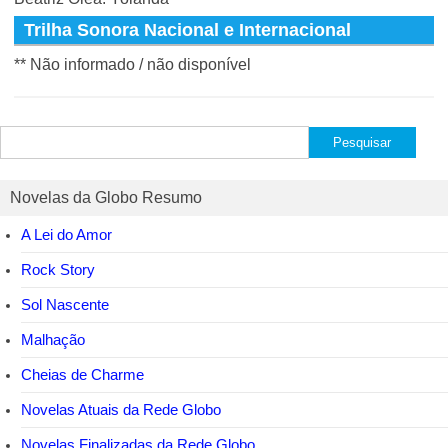
Trilha Sonora Nacional e Internacional
** Não informado / não disponível
Pesquisar
por:
Novelas da Globo Resumo
A Lei do Amor
Rock Story
Sol Nascente
Malhação
Cheias de Charme
Novelas Atuais da Rede Globo
Novelas Finalizadas da Rede Globo