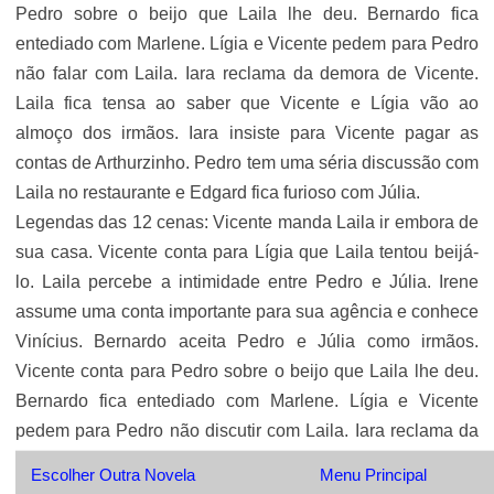
Pedro sobre o beijo que Laila lhe deu. Bernardo fica
entediado com Marlene. Lígia e Vicente pedem para Pedro
não falar com Laila. Iara reclama da demora de Vicente.
Laila fica tensa ao saber que Vicente e Lígia vão ao
almoço dos irmãos. Iara insiste para Vicente pagar as
contas de Arthurzinho. Pedro tem uma séria discussão com
Laila no restaurante e Edgard fica furioso com Júlia.
Legendas das 12 cenas: Vicente manda Laila ir embora de
sua casa. Vicente conta para Lígia que Laila tentou beijá-
lo. Laila percebe a intimidade entre Pedro e Júlia. Irene
assume uma conta importante para sua agência e conhece
Vinícius. Bernardo aceita Pedro e Júlia como irmãos.
Vicente conta para Pedro sobre o beijo que Laila lhe deu.
Bernardo fica entediado com Marlene. Lígia e Vicente
pedem para Pedro não discutir com Laila. Iara reclama da
demora de Vicente. Laila fica tensa ao saber que Vicente e
Escolher Outra Novela
Menu Principal
Lígia vão ao almoço dos irmãos. Iara insiste para Vicente