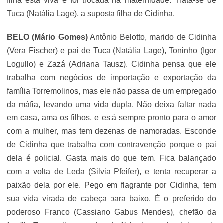
filha está viva e foi trocada na maternidade. Trata-se de
Tuca (Natália Lage), a suposta filha de Cidinha.
BELO (Mário Gomes)
Antônio Belotto, marido de Cidinha
(Vera Fischer) e pai de Tuca (Natália Lage), Toninho (Igor
Logullo) e Zazá (Adriana Tausz). Cidinha pensa que ele
trabalha com negócios de importação e exportação da
família Torremolinos, mas ele não passa de um empregado
da máfia, levando uma vida dupla. Não deixa faltar nada
em casa, ama os filhos, e está sempre pronto para o amor
com a mulher, mas tem dezenas de namoradas. Esconde
de Cidinha que trabalha com contravenção porque o pai
dela é policial. Gasta mais do que tem. Fica balançado
com a volta de Leda (Silvia Pfeifer), e tenta recuperar a
paixão dela por ele. Pego em flagrante por Cidinha, tem
sua vida virada de cabeça para baixo. É o preferido do
poderoso Franco (
Cassiano Gabus Mendes
), chefão da