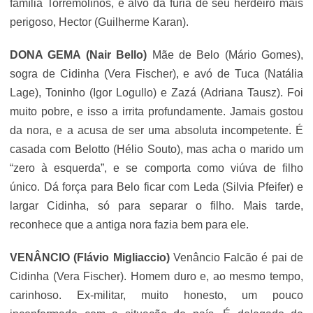
família Torremolinos, e alvo da fúria de seu herdeiro mais
perigoso, Hector (Guilherme Karan).
DONA GEMA (Nair Bello)
Mãe de Belo (Mário Gomes),
sogra de Cidinha (Vera Fischer), e avó de Tuca (Natália
Lage), Toninho (Igor Logullo) e Zazá (Adriana Tausz). Foi
muito pobre, e isso a irrita profundamente. Jamais gostou
da nora, e a acusa de ser uma absoluta incompetente. É
casada com Belotto (Hélio Souto), mas acha o marido um
“zero à esquerda”, e se comporta como viúva de filho
único. Dá força para Belo ficar com Leda (Silvia Pfeifer) e
largar Cidinha, só para separar o filho. Mais tarde,
reconhece que a antiga nora fazia bem para ele.
VENÂNCIO (
Flávio Migliaccio
)
Venâncio Falcão é pai de
Cidinha (Vera Fischer). Homem duro e, ao mesmo tempo,
carinhoso. Ex-militar, muito honesto, um pouco