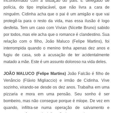
inconformado com a situação do país. É delegado de
polícia, do tipo implacável, que não livra a cara de
ninguém. Cidinha acha que o pai é um amigão e que vai
protegê-la para o resto da vida, mas essa ilusão é logo
desfeita. Tem um caso com Vivian (
Nicette Bruno
) sabido
por todos, mas ele acha que o romance é clandestino. Sua
relação com o filho, João Maluco (Felipe Martins), foi
interrompida quando o menino tinha apenas dez anos e
fugiu de casa, sob a acusação de ter acidentalmente
matado a mãe. Este é um assunto doloroso na vida deles.
JOÃO MALUCO (Felipe Martins)
João Falcão é filho de
Venâncio (
Flávio Migliaccio
) e irmão de Cidinha. Vive
sozinho, virando-se desde os dez anos. Trabalha em uma
pizzaria e mora em uma pensão. Seu sonho é ser
bombeiro, mas não consegue porque é míope. De vez em
quando, infiltra-se numa operação de salvamento e