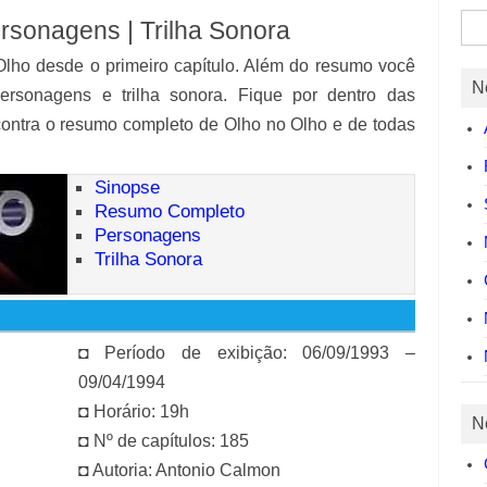
Pes
rsonagens | Trilha Sonora
por:
Olho desde o primeiro capítulo. Além do resumo você
N
personagens e trilha sonora. Fique por dentro das
contra o resumo completo de Olho no Olho e de todas
Sinopse
Resumo Completo
Personagens
Trilha Sonora
◘ Período de exibição: 06/09/1993 –
09/04/1994
◘ Horário: 19h
N
◘ Nº de capítulos: 185
◘ Autoria: Antonio Calmon