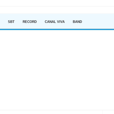
Ir para o conteúdo
SBT
RECORD
CANAL VIVA
BAND