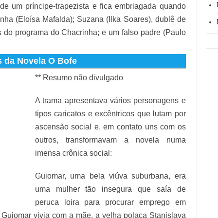
e um príncipe-trapezista e fica embriagada quando
ha (Eloísa Mafalda); Suzana (Ilka Soares), dublê de
os do programa do Chacrinha; e um falso padre (Paulo
 da Novela O Bofe
** Resumo não divulgado
A trama apresentava vários personagens e
tipos caricatos e excêntricos que lutam por
ascensão social e, em contato uns com os
outros, transformavam a novela numa
imensa crônica social:
Guiomar, uma bela viúva suburbana, era
uma mulher tão insegura que saía de
peruca loira para procurar emprego em
Guiomar vivia com a mãe, a velha polaca Stanislava