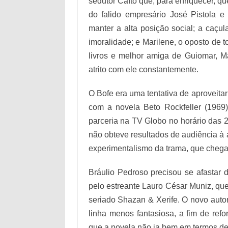
sedutor Caíto que, para enriquecer, qu
do falido empresário José Pistola 
manter a alta posição social; a caç
imoralidade; e Marilene, o oposto de
livros e melhor amiga de Guiomar, M
atrito com ele constantemente.
O Bofe era uma tentativa de aproveitar
com a novela Beto Rockfeller (1969)
parceria na TV Globo no horário das 
não obteve resultados de audiência à a
experimentalismo da trama, que chega
Bráulio Pedroso precisou se afastar d
pelo estreante Lauro César Muniz, que
seriado Shazan & Xerife. O novo auto
linha menos fantasiosa, a fim de ref
que a novela não ia bem em termos de