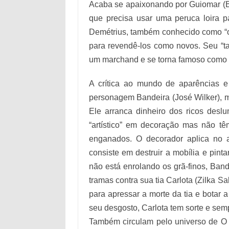
Acaba se apaixonando por Guiomar (Be
que precisa usar uma peruca loira p
Demétrius, também conhecido como “o 
para revendê-los como novos. Seu “t
um marchand e se torna famoso como ar
A crítica ao mundo de aparências e
personagem Bandeira (José Wilker), mi
Ele arranca dinheiro dos ricos de
“artístico” em decoração mas não t
enganados. O decorador aplica no ap
consiste em destruir a mobília e pint
não está enrolando os grã-finos, Ban
tramas contra sua tia Carlota (Zilka S
para apressar a morte da tia e botar 
seu desgosto, Carlota tem sorte e sem
Também circulam pelo universo de O 