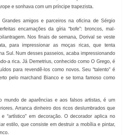
ope e sonhava com um príncipe trapezista.
 Grandes amigos e parceiros na oficina de Sérgio
rfeitas encarnações da gíria “bofe”: broncos, mal-
lantragem. Nos finais de semana, Dorival se veste
ta, para impressionar as moças ricas, que tenta
ona Sul. Num desses passeios, acaba impressionando
ndo-a rica. Já Demetrius, conhecido como O Grego, é
ruídos para revendê-los como novos. Seu “talento” é
rto pelo marchand Bianco e se torna famoso como
 ao mundo de aparências e aos falsos artistas, é um
eriores. Arranca dinheiro dos ricos deslumbrados que
 “artístico” em decoração. O decorador aplica no
r estilo, que consiste em destruir a mobília e pintar,
nco.