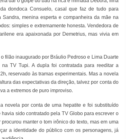
eria dar o golpe do baú na rica e mimada Débora, filha
e da dondoca Consuelo, casal que faz de tudo para
ula Sandra, menina esperta e companheira da mãe na
 todos: simples e extremamente honesta. Vendedora de
arilene era apaixonada por Demetrius, mas vivia em
 o filão inaugurado por Bráulio Pedroso e Lima Duarte
 na TV Tupi. A dupla foi contratada para reeditar a
22h, reservado às tramas experimentais. Mas a novela
ltura das expectativas da direção, talvez por conta do
va a extremos de puro improviso.
a novela por conta de uma hepatite e foi substituído
 havia sido contratado pela TV Globo para escrever o
r procurou manter o tom irônico do texto, mas em uma
orçar a identidade do público com os personagens, já
 audiência.