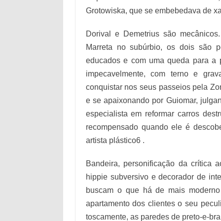
Grotowiska, que se embebedava de xar
Dorival e Demetrius são mecânicos.
Marreta no subúrbio, os dois são pe
educados e com uma queda para a pi
impecavelmente, com terno e grava
conquistar nos seus passeios pela Z
e se apaixonando por Guiomar, julga
especialista em reformar carros dest
recompensado quando ele é descobe
artista plástico6 .
Bandeira, personificação da crítica
hippie subversivo e decorador de int
buscam o que há de mais moderno e
apartamento dos clientes o seu peculia
toscamente, as paredes de preto-e-bra