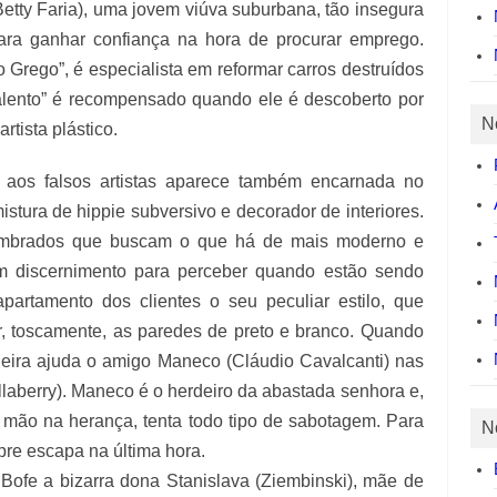
tty Faria), uma jovem viúva suburbana, tão insegura
ara ganhar confiança na hora de procurar emprego.
Grego”, é especialista em reformar carros destruídos
alento” é recompensado quando ele é descoberto por
N
tista plástico.
 aos falsos artistas aparece também encarnada no
stura de hippie subversivo e decorador de interiores.
slumbrados que buscam o que há de mais moderno e
êm discernimento para perceber quando estão sendo
artamento dos clientes o seu peculiar estilo, que
ar, toscamente, as paredes de preto e branco. Quando
deira ajuda o amigo Maneco (Cláudio Cavalcanti) nas
allaberry). Maneco é o herdeiro da abastada senhora e,
a mão na herança, tenta todo tipo de sabotagem. Para
N
pre escapa na última hora.
Bofe a bizarra dona Stanislava (Ziembinski), mãe de