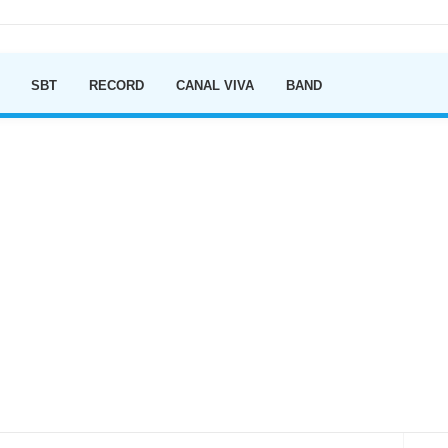
Ir para o conteúdo
SBT
RECORD
CANAL VIVA
BAND