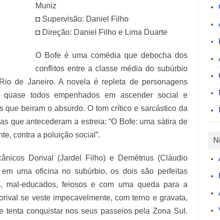
Muniz
◘ Supervisão: Daniel Filho
◘ Direção: Daniel Filho e Lima Duarte
O Bofe é uma comédia que debocha dos
conflitos entre a classe média do subúrbio
Rio de Janeiro. A novela é repleta de personagens
ura, quase todos empenhados em ascender social e
 que beiram o absurdo. O tom crítico e sarcástico da
das que antecederam a estreia: “O Bofe: uma sátira de
e, contra a poluição social”.
N
ânicos Dorival (Jardel Filho) e Demétrius (Cláudio
em uma oficina no subúrbio, os dois são perfeitas
os, mal-educados, feiosos e com uma queda para a
orival se veste impecavelmente, com terno e gravata,
e tenta conquistar nos seus passeios pela Zona Sul.