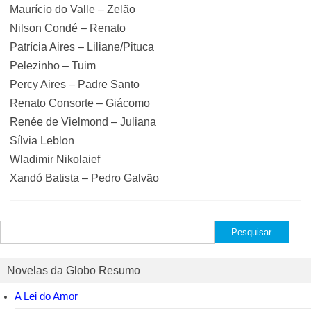
Maurício do Valle – Zelão
Nilson Condé – Renato
Patrícia Aires – Liliane/Pituca
Pelezinho – Tuim
Percy Aires – Padre Santo
Renato Consorte – Giácomo
Renée de Vielmond – Juliana
Sílvia Leblon
Wladimir Nikolaief
Xandó Batista – Pedro Galvão
Pesquisar
por:
Novelas da Globo Resumo
A Lei do Amor