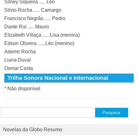
Silney Siqueira …. Léo
Silvio Rocha …. Camargo
Francisco Negrão …. Pedro
Dante Rui …. Mauro
Elizabeth Villaça …. Lisa (menina)
Edson Oliveira …. Léo (menino)
Ademir Rocha
Liana Duval
Osmar Costa
Trilha Sonora Nacional e Internacional
* Não disponível
Pesquisar
por:
Novelas da Globo Resumo