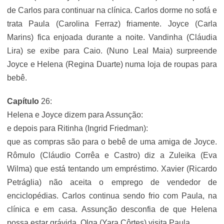
de Carlos para continuar na clínica. Carlos dorme no sofá e
trata Paula (Carolina Ferraz) friamente. Joyce (Carla
Marins) fica enjoada durante a noite. Vandinha (Cláudia
Lira) se exibe para Caio. (Nuno Leal Maia) surpreende
Joyce e Helena (Regina Duarte) numa loja de roupas para
bebê.
Capítulo
26:
Helena e Joyce dizem para Assunção:
e depois para Ritinha (Ingrid Friedman):
que as compras são para o bebê de uma amiga de Joyce.
Rômulo (Cláudio Corrêa e Castro) diz a Zuleika (Eva
Wilma) que está tentando um empréstimo. Xavier (Ricardo
Petráglia) não aceita o emprego de vendedor de
enciclopédias. Carlos continua sendo frio com Paula, na
clínica e em casa. Assunção desconfia de que Helena
possa estar grávida. Olga (Yara Côrtes) visita Paula.