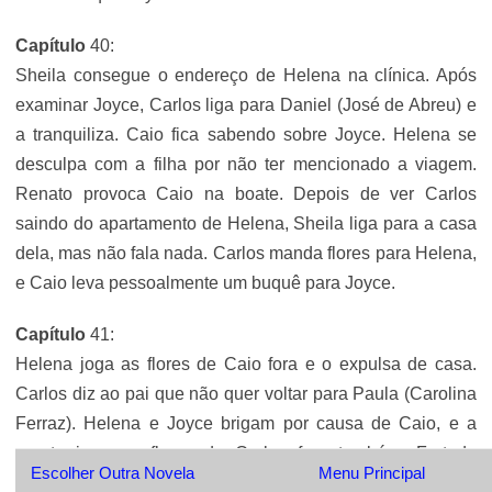
Capítulo
40:
Sheila consegue o endereço de Helena na clínica. Após
examinar Joyce, Carlos liga para Daniel (José de Abreu) e
a tranquiliza. Caio fica sabendo sobre Joyce. Helena se
desculpa com a filha por não ter mencionado a viagem.
Renato provoca Caio na boate. Depois de ver Carlos
saindo do apartamento de Helena, Sheila liga para a casa
dela, mas não fala nada. Carlos manda flores para Helena,
e Caio leva pessoalmente um buquê para Joyce.
Capítulo
41:
Helena joga as flores de Caio fora e o expulsa de casa.
Carlos diz ao pai que não quer voltar para Paula (Carolina
Ferraz). Helena e Joyce brigam por causa de Caio, e a
garota joga as flores de Carlos fora também. Furtado
Escolher Outra Novela
Menu Principal
(Sérgio Viotti) e Silvana (Beatriz Lyra) repreendem