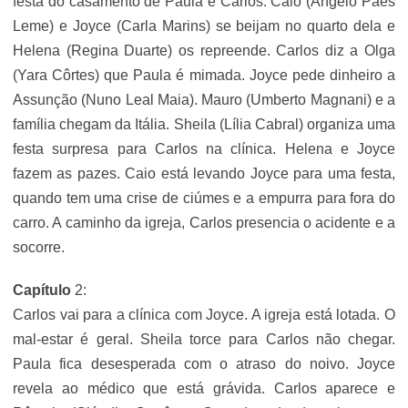
festa do casamento de Paula e Carlos. Caio (Ângelo Paes
Leme) e Joyce (Carla Marins) se beijam no quarto dela e
Helena (Regina Duarte) os repreende. Carlos diz a Olga
(Yara Côrtes) que Paula é mimada. Joyce pede dinheiro a
Assunção (Nuno Leal Maia). Mauro (Umberto Magnani) e a
família chegam da Itália. Sheila (Lília Cabral) organiza uma
festa surpresa para Carlos na clínica. Helena e Joyce
fazem as pazes. Caio está levando Joyce para uma festa,
quando tem uma crise de ciúmes e a empurra para fora do
carro. A caminho da igreja, Carlos presencia o acidente e a
socorre.
Capítulo
2:
Carlos vai para a clínica com Joyce. A igreja está lotada. O
mal-estar é geral. Sheila torce para Carlos não chegar.
Paula fica desesperada com o atraso do noivo. Joyce
revela ao médico que está grávida. Carlos aparece e