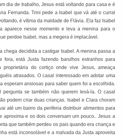
um dia de trabalho, Jesus está voltando para casa e é
ia Fernanda. Trini pede a Isabel que vá até o curral
oltando, é vítima da maldade de Flávia. Ela faz Isabel
usta aparece nesse momento e leva a menina para o
a que perdoe Isabel, mas a megera é implacável.
a chega decidida a castigar Isabel. A menina passa a
e fora, está Justa fazendo barulhos estranhos para
a proprietária do cortiço onde vive Jesus, ameaça
uguéis atrasados. O casal interessado em adotar uma
ara esperam ansiosas para saber quem foi a escolhida.
el pergunta se também não querem levá-la. O casal
não podem criar duas crianças. Isabel e Clara choram
 até um bairro da periferia distribuir alimentos para
 se aproxima e os dois conversam um pouco.. Jesus a
conta que também perdeu os pais quando era criança e
nha está inconsolável e a malvada da Justa aproveita