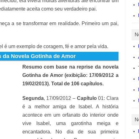
hecido, ela viverá muitas aventuras até encontrar um
iatamente aceita como seu verdadeiro pai.
eça a se transformar em realidade. Primeiro um pai,
N
el é um exemplo de coragem, fé e amor pela vida.
 da Novela Gotinha de Amor
Resumo com base na reprise da novela
Gotinha de Amor (exibição: 17/09/2012 a
19/02/2013). Total de 106 capítulos.
Segunda
, 17/09/2012 –
Capítulo
01: Clara
é a melhor amiga de Isabel. A história
acontece em um orfanato do interior onde
N
vive Isabel, uma garotinha meiga e
encantadora. No dia de sua primeira