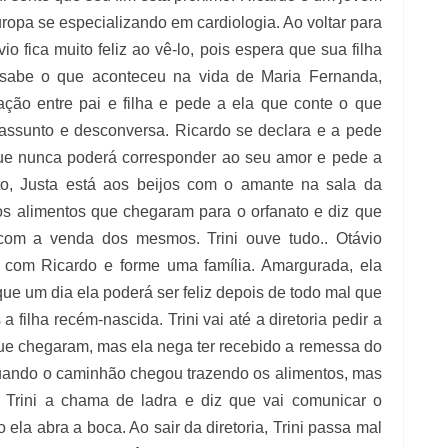
opa se especializando em cardiologia. Ao voltar para
vio fica muito feliz ao vê-lo, pois espera que sua filha
 sabe o que aconteceu na vida de Maria Fernanda,
ação entre pai e filha e pede a ela que conte o que
 assunto e desconversa. Ricardo se declara e a pede
ue nunca poderá corresponder ao seu amor e pede a
to, Justa está aos beijos com o amante na sala da
 os alimentos que chegaram para o orfanato e diz que
com a venda dos mesmos. Trini ouve tudo.. Otávio
e com Ricardo e forme uma família. Amargurada, ela
ue um dia ela poderá ser feliz depois de todo mal que
a filha recém-nascida. Trini vai até a diretoria pedir a
que chegaram, mas ela nega ter recebido a remessa do
 quando o caminhão chegou trazendo os alimentos, mas
, Trini a chama de ladra e diz que vai comunicar o
ela abra a boca. Ao sair da diretoria, Trini passa mal