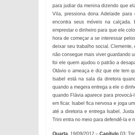
para judiar da menina dizendo que ela 
Vila, pressiona dona Adelaide para
encontra seus móveis na calçada.
emprestar o dinheiro para que ele colo
hora de começar a se interessar pelo
deixar seu trabalho social. Clemente,
não consegue mais viver guardando um 
foi ele quem ajudou o patrão a desap
Otávio o ameaça e diz que ele tem que
Isabel está na sala da diretora qu
quando a megera entrega a ele o dinhei
quando Flávia aparece para provocá-l
em ficar. Isabel fica nervosa e joga u
até a diretoria e entrega Isabel. Just
Trini entra no meio para defendê-la e n
Quarta
, 19/09/2012 –
Capítulo
03: Tri