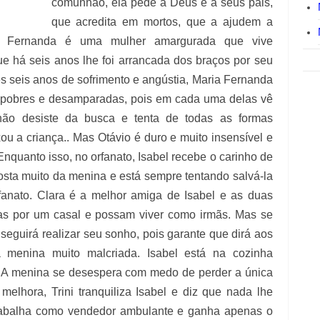
comunhão, ela pede a Deus e a seus pais,
que acredita em mortos, que a ajudem a
ia Fernanda é uma mulher amargurada que vive
ue há seis anos lhe foi arrancada dos braços por seu
es seis anos de sofrimento e angústia, Maria Fernanda
s pobres e desamparadas, pois em cada uma delas vê
 não desiste da busca e tenta de todas as formas
ou a criança.. Mas Otávio é duro e muito insensível e
Enquanto isso, no orfanato, Isabel recebe o carinho de
osta muito da menina e está sempre tentando salvá-la
rfanato. Clara é a melhor amiga de Isabel e as duas
s por um casal e possam viver como irmãs. Mas se
seguirá realizar seu sonho, pois garante que dirá aos
 menina muito malcriada. Isabel está na cozinha
. A menina se desespera com medo de perder a única
elhora, Trini tranquiliza Isabel e diz que nada lhe
rabalha como vendedor ambulante e ganha apenas o