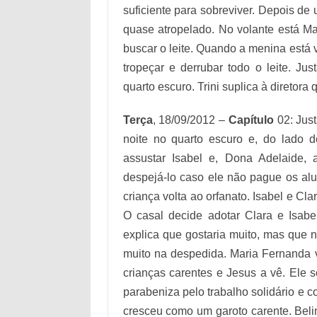
suficiente para sobreviver. Depois de 
quase atropelado. No volante está Mar
buscar o leite. Quando a menina está v
tropeçar e derrubar todo o leite. J
quarto escuro. Trini suplica à diretor
Terça
, 18/09/2012 –
Capítulo
02: Just
noite no quarto escuro e, do lado d
assustar Isabel e, Dona Adelaide, 
despejá-lo caso ele não pague os al
criança volta ao orfanato. Isabel e Cl
O casal decide adotar Clara e Isab
explica que gostaria muito, mas que 
muito na despedida. Maria Fernanda vai
crianças carentes e Jesus a vê. Ele
parabeniza pelo trabalho solidário e 
cresceu como um garoto carente. Beli