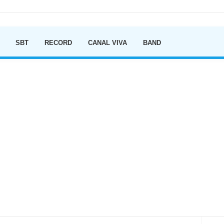
Ir para o conteúdo
SBT
RECORD
CANAL VIVA
BAND