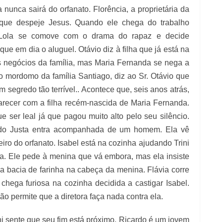
nunca sairá do orfanato. Florência, a proprietária da
 que despeje Jesus. Quando ele chega do trabalho
 Lola se comove com o drama do rapaz e decide
que em dia o aluguel. Otávio diz à filha que já está na
s negócios da família, mas Maria Fernanda se nega a
 o mordomo da família Santiago, diz ao Sr. Otávio que
segredo tão terrível.. Acontece que, seis anos atrás,
arecer com a filha recém-nascida de Maria Fernanda.
 ser leal já que pagou muito alto pelo seu silêncio.
ando Justa entra acompanhada de um homem. Ela vê
ro do orfanato. Isabel está na cozinha ajudando Trini
a. Ele pede à menina que vá embora, mas ela insiste
ma bacia de farinha na cabeça da menina. Flávia corre
a chega furiosa na cozinha decidida a castigar Isabel.
ão permite que a diretora faça nada contra ela.
ni sente que seu fim está próximo. Ricardo é um jovem