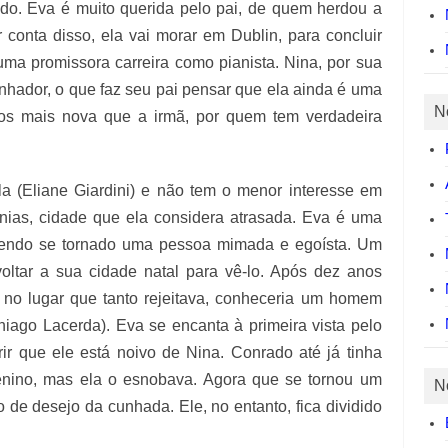
o. Eva é muito querida pelo pai, de quem herdou a
 conta disso, ela vai morar em Dublin, para concluir
uma promissora carreira como pianista. Nina, por sua
onhador, o que faz seu pai pensar que ela ainda é uma
N
nos mais nova que a irmã, por quem tem verdadeira
la (Eliane Giardini) e não tem o menor interesse em
anias, cidade que ela considera atrasada. Eva é uma
 tendo se tornado uma pessoa mimada e egoísta. Um
oltar a sua cidade natal para vê-lo. Após dez anos
, no lugar que tanto rejeitava, conheceria um homem
iago Lacerda). Eva se encanta à primeira vista pelo
ir que ele está noivo de Nina. Conrado até já tinha
nino, mas ela o esnobava. Agora que se tornou um
N
de desejo da cunhada. Ele, no entanto, fica dividido