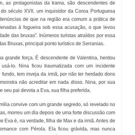
n, as protagonistas da trama, são descendentes de
m do século XVII, um inquisidor da Coroa Portuguesa
 denúncias de que na região era comum a prática de
denadas à fogueira sob essa acusação, o que levou
ade das bruxas”. Inúmeros turistas atraídos por essa
as Bruxas, principal ponto turístico de Serranias.
ma grande força. É descendente de Valentina, herdou
usá-lo. Nina ficou traumatizada com um incidente
 fundo, tem inveja da irmã, por não ter herdado dons
onstra não acreditar em nada disso. Nina, por sua
seu pai devota a Eva, sua filha preferida.
família convive com um grande segredo, só revelado no
nas, morreu um dia depois de uma forte discussão com
e Eva é, na verdade, filha de Max e da irmã. Antes de
omance com Pérola. Ela ficou grávida, mas nunca