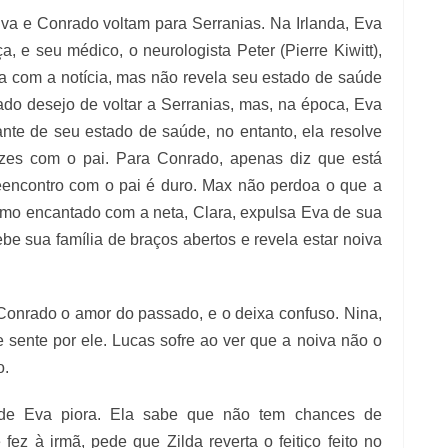
va e Conrado voltam para Serranias. Na Irlanda, Eva
, e seu médico, o neurologista Peter (Pierre Kiwitt),
da com a notícia, mas não revela seu estado de saúde
ado desejo de voltar a Serranias, mas, na época, Eva
ante de seu estado de saúde, no entanto, ela resolve
azes com o pai. Para Conrado, apenas diz que está
reencontro com o pai é duro. Max não perdoa o que a
esmo encantado com a neta, Clara, expulsa Eva de sua
be sua família de braços abertos e revela estar noiva
onrado o amor do passado, e o deixa confuso. Nina,
e sente por ele. Lucas sofre ao ver que a noiva não o
o.
de Eva piora. Ela sabe que não tem chances de
fez à irmã, pede que Zilda reverta o feitiço feito no