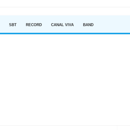
Ir para o conteúdo
SBT
RECORD
CANAL VIVA
BAND