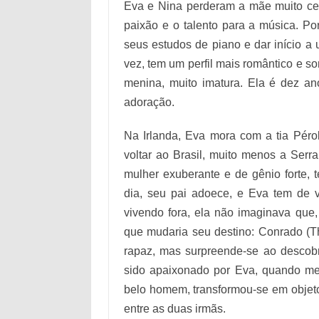
Eva e Nina perderam a mãe muito ced
paixão e o talento para a música. Por
seus estudos de piano e dar início a 
vez, tem um perfil mais romântico e s
menina, muito imatura. Ela é dez a
adoração.
Na Irlanda, Eva mora com a tia Péro
voltar ao Brasil, muito menos a Serr
mulher exuberante e de gênio forte,
dia, seu pai adoece, e Eva tem de v
vivendo fora, ela não imaginava que
que mudaria seu destino: Conrado (Th
rapaz, mas surpreende-se ao descobr
sido apaixonado por Eva, quando me
belo homem, transformou-se em objeto 
entre as duas irmãs.