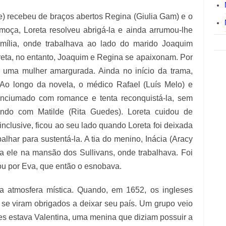
e) recebeu de braços abertos Regina (Giulia Gam) e o
ça, Loreta resolveu abrigá-la e ainda arrumou-lhe
lia, onde trabalhava ao lado do marido Joaquim
eta, no entanto, Joaquim e Regina se apaixonam. Por
m uma mulher amargurada. Ainda no início da trama,
 Ao longo da novela, o médico Rafael (Luís Melo) e
enciumado com romance e tenta reconquistá-la, sem
ando com Matilde (Rita Guedes). Loreta cuidou de
inclusive, ficou ao seu lado quando Loreta foi deixada
alhar para sustentá-la. A tia do menino, Inácia (Aracy
a ele na mansão dos Sullivans, onde trabalhava. Foi
u por Eva, que então o esnobava.
a atmosfera mística. Quando, em 1652, os ingleses
s se viram obrigados a deixar seu país. Um grupo veio
les estava Valentina, uma menina que diziam possuir a