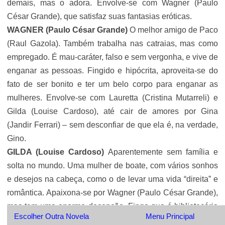
demais, mas o adora. Envolve-se com Wagner (Paulo
César Grande), que satisfaz suas fantasias eróticas.
WAGNER (Paulo César Grande)
O melhor amigo de Paco
(Raul Gazola). Também trabalha nas catraias, mas como
empregado. É mau-caráter, falso e sem vergonha, e vive de
enganar as pessoas. Fingido e hipócrita, aproveita-se do
fato de ser bonito e ter um belo corpo para enganar as
mulheres. Envolve-se com Lauretta (Cristina Mutarreli) e
Gilda (Louise Cardoso), até cair de amores por Gina
(Jandir Ferrari) – sem desconfiar de que ela é, na verdade,
Gino.
GILDA (Louise Cardoso)
Aparentemente sem família e
solta no mundo. Uma mulher de boate, com vários sonhos
e desejos na cabeça, como o de levar uma vida “direita” e
romântica. Apaixona-se por Wagner (Paulo César Grande),
mas tem uma enorme decepção. Finge que é bibliotecária
Escolher Outra Novela
Menu Principal
para poder morar no prédio de Dona Armênia (
Aracy