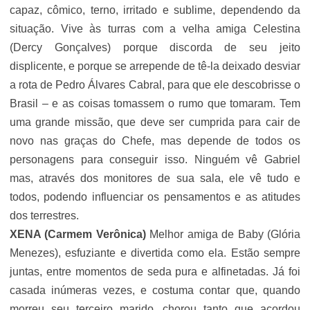
capaz, cômico, terno, irritado e sublime, dependendo da
situação. Vive às turras com a velha amiga Celestina
(Dercy Gonçalves) porque discorda de seu jeito
displicente, e porque se arrepende de tê-la deixado desviar
a rota de Pedro Álvares Cabral, para que ele descobrisse o
Brasil – e as coisas tomassem o rumo que tomaram. Tem
uma grande missão, que deve ser cumprida para cair de
novo nas graças do Chefe, mas depende de todos os
personagens para conseguir isso. Ninguém vê Gabriel
mas, através dos monitores de sua sala, ele vê tudo e
todos, podendo influenciar os pensamentos e as atitudes
dos terrestres.
XENA (Carmem Verônica)
Melhor amiga de Baby (
Glória
Menezes
), esfuziante e divertida como ela. Estão sempre
juntas, entre momentos de seda pura e alfinetadas. Já foi
casada inúmeras vezes, e costuma contar que, quando
morreu seu terceiro marido, chorou tanto que acordou