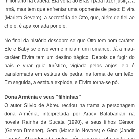
milionário na cadeia. Ela volta ao Brasil para fazer justiça à
irmã, mas tem que enfrentar uma oponente de peso: Elvira
(Marieta Severo), a secretária de Otto, que, além de fiel ao
chefe, é apaixonada por ele.
No final da história descobre-se que Otto tem bom caráter.
Ele e Baby se envolvem e iniciam um romance. Já a mau-
caráter Elvira tem um destino trágico. Depois de fugir do
país e virar guia turístico, vigiada pelos anjos, ela é
transformada em estátua de pedra, na forma de um leão.
Em seguida, a estátua explode, e Elvira torna-se pó.
Dona Armênia e seus “filhinhas”
O autor Silvio de Abreu recriou na trama a personagem
dona Armênia, interpretada por Aracy Balabanian na
novela Rainha da Sucata (1990), e seus filhos Gérson
(Gerson Brenner), Gera (Marcello Novaes) e Gino (Jandir
Ferrari). Abandonada pelos três rapazes, ela volta em