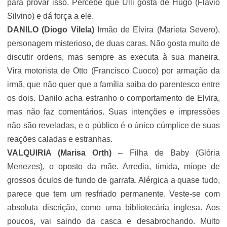
para provar isso. Percebe que Ulli gosta de Hugo (Flávio
Silvino) e dá força a ele.
DANILO (
Diogo Vilela
)
Irmão de Elvira (
Marieta Severo
),
personagem misterioso, de duas caras. Não gosta muito de
discutir ordens, mas sempre as executa à sua maneira.
Vira motorista de Otto (
Francisco Cuoco
) por armação da
irmã, que não quer que a família saiba do parentesco entre
os dois. Danilo acha estranho o comportamento de Elvira,
mas não faz comentários. Suas intenções e impressões
não são reveladas, e o público é o único cúmplice de suas
reações caladas e estranhas.
VALQUIRIA (Marisa Orth)
– Filha de Baby (
Glória
Menezes
), o oposto da mãe. Arredia, tímida, míope de
grossos óculos de fundo de garrafa. Alérgica a quase tudo,
parece que tem um resfriado permanente. Veste-se com
absoluta discrição, como uma bibliotecária inglesa. Aos
poucos, vai saindo da casca e desabrochando. Muito