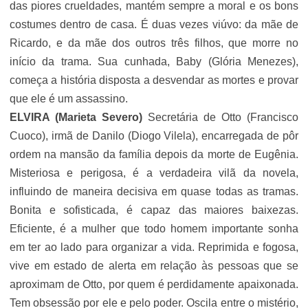
das piores crueldades, mantém sempre a moral e os bons
costumes dentro de casa. É duas vezes viúvo: da mãe de
Ricardo, e da mãe dos outros três filhos, que morre no
início da trama. Sua cunhada, Baby (
Glória Menezes
),
começa a história disposta a desvendar as mortes e provar
que ele é um assassino.
ELVIRA (
Marieta Severo
)
Secretária de Otto (
Francisco
Cuoco
), irmã de Danilo (
Diogo Vilela
), encarregada de pôr
ordem na mansão da família depois da morte de Eugênia.
Misteriosa e perigosa, é a verdadeira vilã da novela,
influindo de maneira decisiva em quase todas as tramas.
Bonita e sofisticada, é capaz das maiores baixezas.
Eficiente, é a mulher que todo homem importante sonha
em ter ao lado para organizar a vida. Reprimida e fogosa,
vive em estado de alerta em relação às pessoas que se
aproximam de Otto, por quem é perdidamente apaixonada.
Tem obsessão por ele e pelo poder. Oscila entre o mistério,