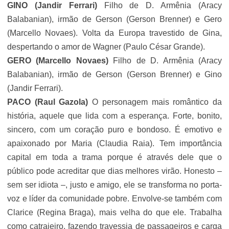
GINO (Jandir Ferrari)
Filho de D. Armênia (
Aracy
Balabanian
), irmão de Gerson (Gerson Brenner) e Gero
(Marcello Novaes). Volta da Europa travestido de Gina,
despertando o amor de Wagner (Paulo César Grande).
GERO (Marcello Novaes)
Filho de D. Armênia (
Aracy
Balabanian
), irmão de Gerson (Gerson Brenner) e Gino
(Jandir Ferrari).
PACO (Raul Gazola)
O personagem mais romântico da
história, aquele que lida com a esperança. Forte, bonito,
sincero, com um coração puro e bondoso. É emotivo e
apaixonado por Maria (
Claudia Raia
). Tem importância
capital em toda a trama porque é através dele que o
público pode acreditar que dias melhores virão. Honesto –
sem ser idiota –, justo e amigo, ele se transforma no porta-
voz e líder da comunidade pobre. Envolve-se também com
Clarice (Regina Braga), mais velha do que ele. Trabalha
como catraieiro, fazendo travessia de passageiros e carga