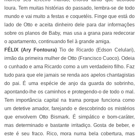
loura. Tem muitas histórias do passado, lembra-se de todo
mundo e vai muito a festas e coquetéis. Finge que está do
lado de Otto e aceita dinheiro dele para dar informações
sobre os planos de Baby, mas usa a grana para redecorar
o apartamento, continuando fiel à grande amiga.
FÉLIX (
Ary Fontoura
)
Tio de Ricardo (
Edson Celulari
),
irmão da primeira mulher de Otto (
Francisco Cuoco
). Odeia
o cunhado e ama Ricardo como a um verdadeiro filho. Faz
tudo para que ele jamais se renda aos apelos chantagistas
do pai. É uma espécie de anjo da guarda do sobrinho,
apontando-lhe os caminhos e protegendo-o de todo o mal.
Tem importância capital na trama porque funciona como
um detetive amador, farejando e descobrindo os mistérios
que envolvem Otto Bismark. É simpático e bom-caráter,
mas determinado e bastante irritadiço. Gosta de beber, e
este é seu fraco. Rico, mora numa bela cobertura, mas