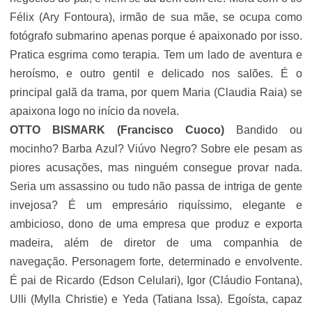
Félix (
Ary Fontoura
), irmão de sua mãe, se ocupa como
fotógrafo submarino apenas porque é apaixonado por isso.
Pratica esgrima como terapia. Tem um lado de aventura e
heroísmo, e outro gentil e delicado nos salões. É o
principal galã da trama, por quem Maria (
Claudia Raia
) se
apaixona logo no início da novela.
OTTO BISMARK (
Francisco Cuoco
)
Bandido ou
mocinho? Barba Azul? Viúvo Negro? Sobre ele pesam as
piores acusações, mas ninguém consegue provar nada.
Seria um assassino ou tudo não passa de intriga de gente
invejosa? É um empresário riquíssimo, elegante e
ambicioso, dono de uma empresa que produz e exporta
madeira, além de diretor de uma companhia de
navegação. Personagem forte, determinado e envolvente.
É pai de Ricardo (
Edson Celulari
), Igor (Cláudio Fontana),
Ulli (Mylla Christie) e Yeda (Tatiana Issa). Egoísta, capaz