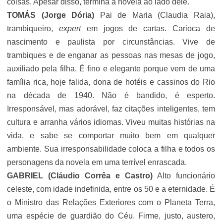
coisas. Apesar disso, termina a novela ao lado dele.
TOMÁS (
Jorge Dória
)
Pai de Maria (
Claudia Raia
),
trambiqueiro,
expert
em jogos de cartas. Carioca de
nascimento e paulista por circunstâncias. Vive de
trambiques e de enganar as pessoas nas mesas de jogo,
auxiliado pela filha. É fino e elegante porque vem de uma
família rica, hoje falida, dona de hotéis e cassinos do Rio
na década de 1940. Não é bandido, é esperto.
Irresponsável, mas adorável, faz citações inteligentes, tem
cultura e arranha vários idiomas. Viveu muitas histórias na
vida, e sabe se comportar muito bem em qualquer
ambiente. Sua irresponsabilidade coloca a filha e todos os
personagens da novela em uma terrível enrascada.
GABRIEL (Cláudio Corrêa e Castro)
Alto funcionário
celeste, com idade indefinida, entre os 50 e a eternidade. É
o Ministro das Relações Exteriores com o Planeta Terra,
uma espécie de guardião do Céu. Firme, justo, austero,