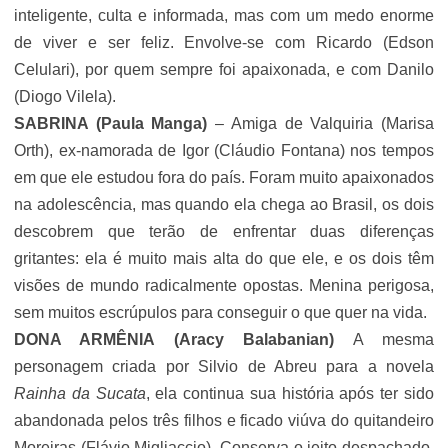
inteligente, culta e informada, mas com um medo enorme
de viver e ser feliz. Envolve-se com Ricardo (
Edson
Celulari
), por quem sempre foi apaixonada, e com Danilo
(
Diogo Vilela
).
SABRINA (Paula Manga)
– Amiga de Valquiria (Marisa
Orth), ex-namorada de Igor (Cláudio Fontana) nos tempos
em que ele estudou fora do país. Foram muito apaixonados
na adolescência, mas quando ela chega ao Brasil, os dois
descobrem que terão de enfrentar duas diferenças
gritantes: ela é muito mais alta do que ele, e os dois têm
visões de mundo radicalmente opostas. Menina perigosa,
sem muitos escrúpulos para conseguir o que quer na vida.
DONA ARMÊNIA (
Aracy Balabanian
)
A mesma
personagem criada por
Silvio de Abreu
para a novela
Rainha da Sucata
, ela continua sua história após ter sido
abandonada pelos três filhos e ficado viúva do quitandeiro
Moreiras (
Flávio Migliaccio
). Conserva o jeito despachado,