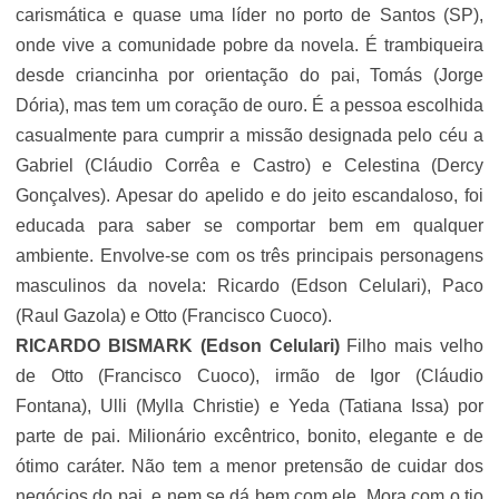
carismática e quase uma líder no porto de Santos (SP),
onde vive a comunidade pobre da novela. É trambiqueira
desde criancinha por orientação do pai, Tomás (
Jorge
Dória
), mas tem um coração de ouro. É a pessoa escolhida
casualmente para cumprir a missão designada pelo céu a
Gabriel (Cláudio Corrêa e Castro) e Celestina (Dercy
Gonçalves). Apesar do apelido e do jeito escandaloso, foi
educada para saber se comportar bem em qualquer
ambiente. Envolve-se com os três principais personagens
masculinos da novela: Ricardo (
Edson Celulari
), Paco
(Raul Gazola) e Otto (
Francisco Cuoco
).
RICARDO BISMARK (
Edson Celulari
)
Filho mais velho
de Otto (
Francisco Cuoco
), irmão de Igor (Cláudio
Fontana), Ulli (Mylla Christie) e Yeda (Tatiana Issa) por
parte de pai. Milionário excêntrico, bonito, elegante e de
ótimo caráter. Não tem a menor pretensão de cuidar dos
negócios do pai, e nem se dá bem com ele. Mora com o tio