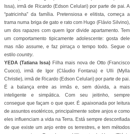
Issa), irmã de Ricardo (
Edson Celulari
) por parte de pai. A
“patricinha” da família. Pretensiosa e elitista, começa a
trama numa briga de gato e rato com Hugo (Flávio Silvino),
um dos rapazes com quem Igor divide apartamento. Tem
um comportamento tipicamente adolescente: gosta dele
mas não assume, e faz pirraça o tempo todo. Segue o
estilo
country
.
YEDA (Tatiana Issa)
Filha mais nova de Otto (
Francisco
Cuoco
), irmã de Igor (Cláudio Fontana) e Ulli (Mylla
Christie), irmã de Ricardo (
Edson Celulari
) por parte de pai.
É a balança entre as irmãs e, sem dúvida, a mais
inteligente e simpática. Com seu jeitinho, sempre
consegue que façam o que quer. É apaixonada por leitura
de assuntos esotéricos, principalmente sobre anjos e como
eles influenciam a vida na Terra. Está sempre desconfiada
de que existe um anjo entre os terrestres, e tem métodos