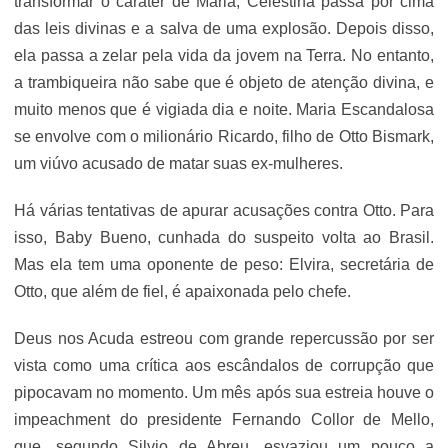
transformar o caráter de Maria, Celestina passa por cima
das leis divinas e a salva de uma explosão. Depois disso,
ela passa a zelar pela vida da jovem na Terra. No entanto,
a trambiqueira não sabe que é objeto de atenção divina, e
muito menos que é vigiada dia e noite. Maria Escandalosa
se envolve com o milionário Ricardo, filho de Otto Bismark,
um viúvo acusado de matar suas ex-mulheres.
Há várias tentativas de apurar acusações contra Otto. Para
isso, Baby Bueno, cunhada do suspeito volta ao Brasil.
Mas ela tem uma oponente de peso: Elvira, secretária de
Otto, que além de fiel, é apaixonada pelo chefe.
Deus nos Acuda estreou com grande repercussão por ser
vista como uma crítica aos escândalos de corrupção que
pipocavam no momento. Um mês após sua estreia houve o
impeachment do presidente Fernando Collor de Mello,
que, segundo Silvio de Abreu, esvaziou um pouco a