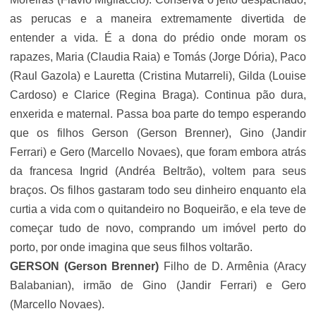
as perucas e a maneira extremamente divertida de
entender a vida. É a dona do prédio onde moram os
rapazes, Maria (
Claudia Raia
) e Tomás (
Jorge Dória
), Paco
(Raul Gazola) e Lauretta (Cristina Mutarreli), Gilda (Louise
Cardoso) e Clarice (Regina Braga). Continua pão dura,
enxerida e maternal. Passa boa parte do tempo esperando
que os filhos Gerson (Gerson Brenner), Gino (Jandir
Ferrari) e Gero (Marcello Novaes), que foram embora atrás
da francesa Ingrid (
Andréa Beltrão
), voltem para seus
braços. Os filhos gastaram todo seu dinheiro enquanto ela
curtia a vida com o quitandeiro no Boqueirão, e ela teve de
começar tudo de novo, comprando um imóvel perto do
porto, por onde imagina que seus filhos voltarão.
GERSON (Gerson Brenner)
Filho de D. Armênia (
Aracy
Balabanian
), irmão de Gino (Jandir Ferrari) e Gero
(Marcello Novaes).