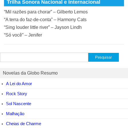
Trilha Sonora Nacional e Internacional
“Mil razões para chorar” – Gilberto Lemos
“A terra do faz-de-conta” – Harmony Cats
“Sing louder little river” – Jayson Lindh
“Só você” – Jenifer
Pesquisar
por:
Novelas da Globo Resumo
A Lei do Amor
Rock Story
Sol Nascente
Malhação
Cheias de Charme