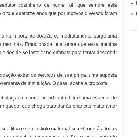
edutor cozinheiro de nome Kili que sempre está
e oito e quatorze anos que por motivos diversos foram
o uma importante doação e, imediatamente, surge uma
as meninas. Emocionada, ela sente que essa menina
 e decide se instalar no orfanato para tentar descobrir
doação extra: os serviços de sua prima, uma suposta
overnanta da instituição. O casal aceita a proposta.
disfarçada, chega ao orfanato. Lili é uma espécie de
rinquedo, que chega para dar às crianças muito amor
 sua filha e seu instinto maternal se estenderá a todas
á em cúmplice inseparável de Kili e essa amizade