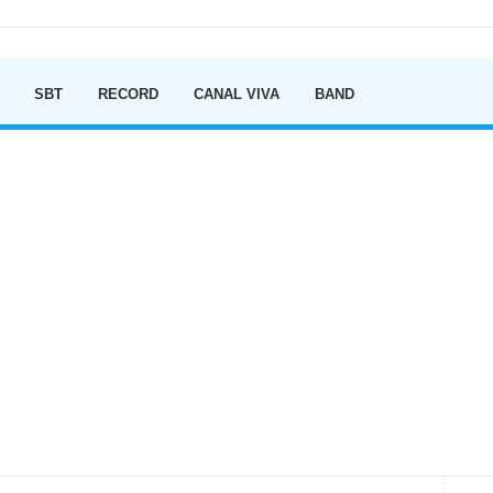
Ir para o conteúdo
SBT
RECORD
CANAL VIVA
BAND