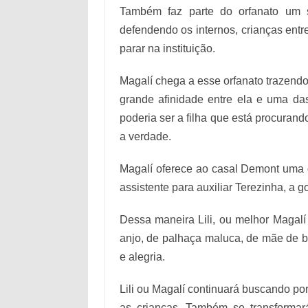
Também faz parte do orfanato um s
defendendo os internos, crianças entr
parar na instituição.
Magalí chega a esse orfanato trazend
grande afinidade entre ela e uma d
poderia ser a filha que está procurando
a verdade.
Magalí oferece ao casal Demont uma 
assistente para auxiliar Terezinha, a g
Dessa maneira Lili, ou melhor Magalí 
anjo, de palhaça maluca, de mãe de b
e alegria.
Lili ou Magalí continuará buscando por
as crianças. Também se transformar