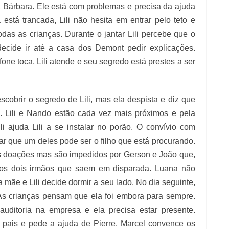
 Bárbara. Ele está com problemas e precisa da ajuda
está trancada, Lili não hesita em entrar pelo teto e
das as crianças. Durante o jantar Lili percebe que o
ecide ir até a casa dos Demont pedir explicações.
efone toca, Lili atende e seu segredo está prestes a ser
scobrir o segredo de Lili, mas ela despista e diz que
. Lili e Nando estão cada vez mais próximos e pela
li ajuda Lili a se instalar no porão. O convívio com
ar que um deles pode ser o filho que está procurando.
as doações mas são impedidos por Gerson e João que,
 os dois irmãos que saem em disparada. Luana não
ãe e Lili decide dormir a seu lado. No dia seguinte,
 As crianças pensam que ela foi embora para sempre.
uditoria na empresa e ela precisa estar presente.
 pais e pede a ajuda de Pierre. Marcel convence os