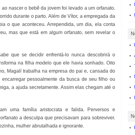
, ao nascer o bebê da jovem foi levado a um orfanato.
rrido durante o parto. Além de Vítor, a empregada da
bia o que aconteceu. Arrependida, um dia, ela conta
reu, mas que está em algum orfanato, sem revelar o
N
abe que se decidir enfrentá-lo nunca descobrirá o
ransforma na filha modelo que ele havia sonhado. Oito
ho, Magalí trabalha na empresa do pai e, cansada do
e encarregar pessoalmente da busca de seu filho ou
 amiga, a ajuda secretamente. Assim elas chegam até o
mam uma família aristocrata e falida. Perversos e
N
 orfanato a desculpa que precisavam para sobreviver.
rezinha, mulher abrutalhada e ignorante.