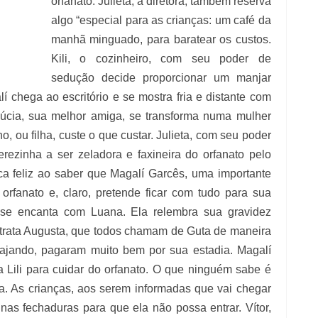
orfanato. Julieta, a diretora, também reserva
algo “especial para as crianças: um café da
manhã minguado, para baratear os custos.
Kili, o cozinheiro, com seu poder de
sedução decide proporcionar um manjar
 chega ao escritório e se mostra fria e distante com
Lúcia, sua melhor amiga, se transforma numa mulher
ho, ou filha, custe o que custar. Julieta, com seu poder
rezinha a ser zeladora e faxineira do orfanato pelo
ica feliz ao saber que Magalí Garcês, uma importante
orfanato e, claro, pretende ficar com tudo para sua
e se encanta com Luana. Ela relembra sua gravidez
 trata Augusta, que todos chamam de Guta de maneira
viajando, pagaram muito bem por sua estadia. Magalí
 Lili para cuidar do orfanato. O que ninguém sabe é
a. As crianças, aos serem informadas que vai chegar
as fechaduras para que ela não possa entrar. Vítor,