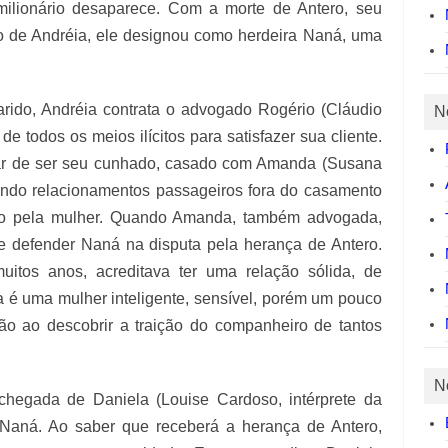
milionário desaparece. Com a morte de Antero, seu
ro de Andréia, ele designou como herdeira Naná, uma
arido, Andréia contrata o advogado Rogério (Cláudio
N
de todos os meios ilícitos para satisfazer sua cliente.
sar de ser seu cunhado, casado com Amanda (Susana
tendo relacionamentos passageiros fora do casamento
rto pela mulher. Quando Amanda, também advogada,
de defender Naná na disputa pela herança de Antero.
tos anos, acreditava ter uma relação sólida, de
a é uma mulher inteligente, sensível, porém um pouco
o ao descobrir a traição do companheiro de tantos
N
chegada de Daniela (Louise Cardoso, intérprete da
e Naná. Ao saber que receberá a herança de Antero,