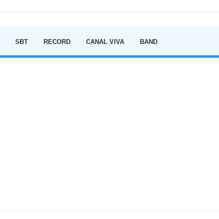
Ir para o conteúdo
SBT
RECORD
CANAL VIVA
BAND