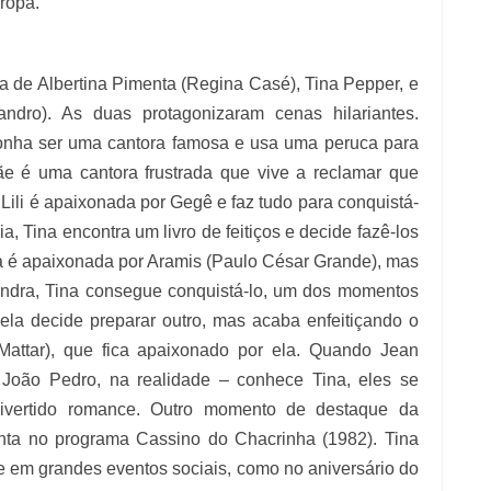
ropa.
 de Albertina Pimenta (Regina Casé), Tina Pepper, e
ndro). As duas protagonizaram cenas hilariantes.
 sonha ser uma cantora famosa e usa uma peruca para
e é uma cantora frustrada que vive a reclamar que
 Lili é apaixonada por Gegê e faz tudo para conquistá-
, Tina encontra um livro de feitiços e decide fazê-los
la é apaixonada por Aramis (Paulo César Grande), mas
mandra, Tina consegue conquistá-lo, um dos momentos
e ela decide preparar outro, mas acaba enfeitiçando o
Mattar), que fica apaixonado por ela. Quando Jean
 João Pedro, na realidade – conhece Tina, eles se
vertido romance. Outro momento de destaque da
ta no programa Cassino do Chacrinha (1982). Tina
te em grandes eventos sociais, como no aniversário do