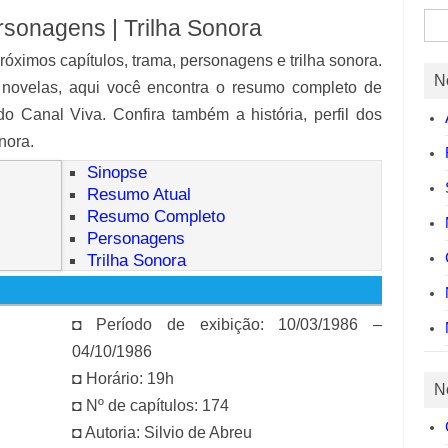
Pes
onagens | Trilha Sonora
por:
óximos capítulos, trama, personagens e trilha sonora.
N
 novelas, aqui você encontra o resumo completo de
 Canal Viva. Confira também a história, perfil dos
nora.
Sinopse
Resumo Atual
Resumo Completo
Personagens
Trilha Sonora
◘ Período de exibição: 10/03/1986 –
04/10/1986
◘ Horário: 19h
N
◘ Nº de capítulos: 174
◘ Autoria: Silvio de Abreu