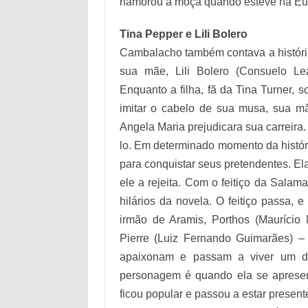
namorou a moça quando esteve na Eu
Tina Pepper e Lili Bolero
Cambalacho também contava a história
sua mãe, Lili Bolero (Consuelo Lea
Enquanto a filha, fã da Tina Turner,
imitar o cabelo de sua musa, sua mã
Angela Maria prejudicara sua carreira.
lo. Em determinado momento da história
para conquistar seus pretendentes. E
ele a rejeita. Com o feitiço da Sala
hilários da novela. O feitiço passa, 
irmão de Aramis, Porthos (Maurício 
Pierre (Luiz Fernando Guimarães) –
apaixonam e passam a viver um di
personagem é quando ela se apresen
ficou popular e passou a estar presen