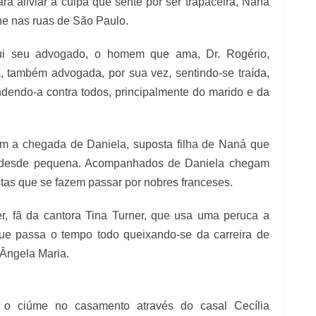
a aliviar a culpa que sente por ser trapaceira, Naná
he nas ruas de São Paulo.
itui seu advogado, o homem que ama, Dr. Rogério,
também advogada, por sua vez, sentindo-se traída,
dendo-a contra todos, principalmente do marido e da
com a chegada de Daniela, suposta filha de Naná que
a desde pequena. Acompanhados de Daniela chegam
tas que se fazem passar por nobres franceses.
r, fã da cantora Tina Turner, que usa uma peruca a
, que passa o tempo todo queixando-se da carreira de
 Ângela Maria.
 o ciúme no casamento através do casal Cecília