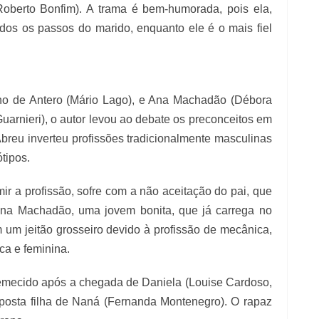
oberto Bonfim). A trama é bem-humorada, pois ela,
odos os passos do marido, enquanto ele é o mais fiel
ilho de Antero (Mário Lago), e Ana Machadão (Débora
uarnieri), o autor levou ao debate os preconceitos em
Abreu inverteu profissões tradicionalmente masculinas
tipos.
mir a profissão, sofre com a não aceitação do pai, que
Ana Machadão, uma jovem bonita, que já carrega no
 um jeitão grosseiro devido à profissão de mecânica,
ca e feminina.
remecido após a chegada de Daniela (Louise Cardoso,
suposta filha de Naná (Fernanda Montenegro). O rapaz