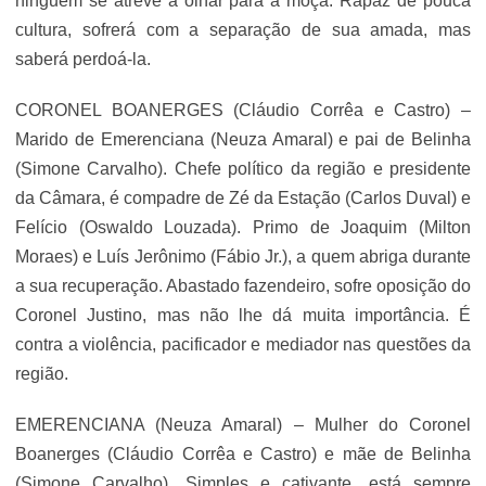
ninguém se atreve a olhar para a moça. Rapaz de pouca
cultura, sofrerá com a separação de sua amada, mas
saberá perdoá-la.
CORONEL BOANERGES (Cláudio Corrêa e Castro) –
Marido de Emerenciana (Neuza Amaral) e pai de Belinha
(Simone Carvalho). Chefe político da região e presidente
da Câmara, é compadre de Zé da Estação (Carlos Duval) e
Felício (Oswaldo Louzada). Primo de Joaquim (Milton
Moraes) e Luís Jerônimo (Fábio Jr.), a quem abriga durante
a sua recuperação. Abastado fazendeiro, sofre oposição do
Coronel Justino, mas não lhe dá muita importância. É
contra a violência, pacificador e mediador nas questões da
região.
EMERENCIANA (Neuza Amaral) – Mulher do Coronel
Boanerges (Cláudio Corrêa e Castro) e mãe de Belinha
(Simone Carvalho). Simples e cativante, está sempre