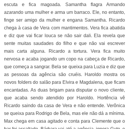
escuta e fica magoada. Samantha flagra Armando
azarando uma mulher e arma um barraco. Ele, no entanto,
finge ser amigo da mulher e engana Samantha. Ricardo
chega à casa de Vera com mantimentos. Vera fica abatida
e diz que vai ficar louca se não sair dali. Ela revela que
sente muitas saudades do filho e que não vai escrever
mais carta alguna. Ricardo a tortura. Vera fica muito
nervosa e acaba jogando um copo na cabeça de Ricardo,
que começa a sangrar. Bela se queixa para Luzia e diz que
as pessoas da agência são cruéis. Haroldo mostra os
novos folders do salão para Elvira e Magdalena, que ficam
encantadas. As duas brigam para disputar o novo cliente,
que acaba sendo atendido por Haroldo. Hortência vê
Ricardo saindo da casa de Vera e não entende. Verônica
se queixa para Rodrigo de Bela, mas ele não dá a mínima.
Max chega em casa agitado e conta para Clemente que o
bar foi assaltado. Bárbara vai até a agência, ignora Guto, e