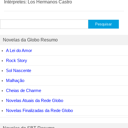
Intérpretes: Los Hermanos Castro
Pesquisar
por:
Novelas da Globo Resumo
A Lei do Amor
Rock Story
Sol Nascente
Malhação
Cheias de Charme
Novelas Atuais da Rede Globo
Novelas Finalizadas da Rede Globo