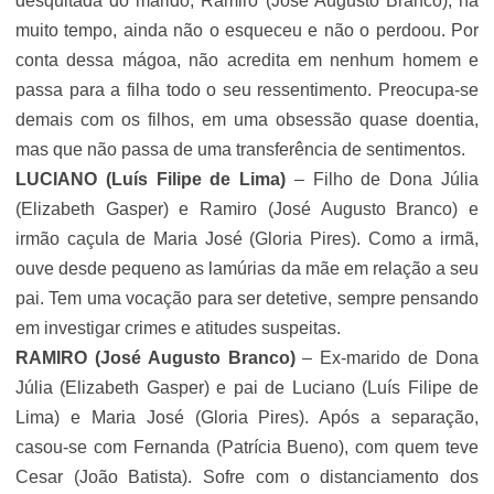
desquitada do marido, Ramiro (
José Augusto Branco
), há
muito tempo, ainda não o esqueceu e não o perdoou. Por
conta dessa mágoa, não acredita em nenhum homem e
passa para a filha todo o seu ressentimento. Preocupa-se
demais com os filhos, em uma obsessão quase doentia,
mas que não passa de uma transferência de sentimentos.
LUCIANO
(Luís Filipe de Lima)
– Filho de Dona Júlia
(Elizabeth Gasper) e Ramiro (
José Augusto Branco
) e
irmão caçula de Maria José (
Gloria Pires
). Como a irmã,
ouve desde pequeno as lamúrias da mãe em relação a seu
pai. Tem uma vocação para ser detetive, sempre pensando
em investigar crimes e atitudes suspeitas.
RAMIRO
(
José Augusto Branco
)
– Ex-marido de Dona
Júlia (Elizabeth Gasper) e pai de Luciano (Luís Filipe de
Lima) e Maria José (
Gloria Pires
). Após a separação,
casou-se com Fernanda (Patrícia Bueno), com quem teve
Cesar (João Batista). Sofre com o distanciamento dos