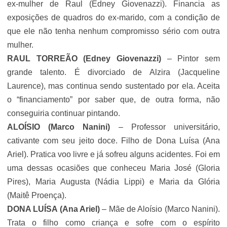
ex-mulher de Raul (Edney Giovenazzi). Financia as
exposições de quadros do ex-marido, com a condição de
que ele não tenha nenhum compromisso sério com outra
mulher.
RAUL TORREÃO
(Edney Giovenazzi)
– Pintor sem
grande talento. É divorciado de Alzira (Jacqueline
Laurence), mas continua sendo sustentado por ela. Aceita
o “financiamento” por saber que, de outra forma, não
conseguiria continuar pintando.
ALOÍSIO
(
Marco Nanini
)
– Professor universitário,
cativante com seu jeito doce. Filho de Dona Luísa
(Ana
Ariel). Pratica voo livre e já sofreu alguns acidentes. Foi em
uma dessas ocasiões que conheceu Maria José (
Gloria
Pires
), Maria Augusta (Nádia Lippi) e Maria da Glória
(Maitê Proença).
DONA LUÍSA (
Ana Ariel)
– Mãe de Aloísio (
Marco Nanini
).
Trata o filho como criança e sofre com o espírito