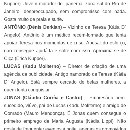
Kupper). Jovem morador de Ipanema, zona sul do Rio de
Janeiro, despreocupado, sem compromisso com nada.
Gosta muito de praia e surfe.
ANTÔNIO
(Dênis Derkian)
– Vizinho de Teresa (Kátia D’
Angelo). Antônio é um médico recém-formado que tenta
apoiar Teresa nos momentos de crise. Apesar do esforço,
não consegue ajudá-la e sofre com isso. Aproxima-se de
Ciça (Érica Kupper).
LUCAS
(
Kadu Moliterno
)
– Diretor de criação de uma
agência de publicidade. Antigo namorado de Teresa (Kátia
D’ Angelo). Está sempre cercado de belas mulheres, a
quem tenta conquistar.
JONAS
(Cláudio Corrêa e Castro)
– Empresário bem-
sucedido, viúvo, pai de Lucas (
Kadu Moliterno
) e amigo de
Conrado (Mauro Mendonça). É Jonas quem consegue o
primeiro emprego de Maria Augusta (Nádia Lippi). Não
gosta de frequentar eventos à noite, apenas os promovidos