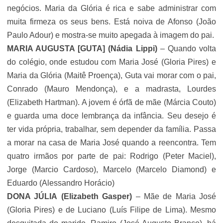
negócios. Maria da Glória é rica e sabe administrar com
muita firmeza os seus bens. Está noiva de Afonso (João
Paulo Adour) e mostra-se muito apegada à imagem do pai.
MARIA AUGUSTA [GUTA]
(Nádia Lippi)
– Quando volta
do colégio, onde estudou com Maria José (
Gloria Pires
) e
Maria da Glória (Maitê Proença), Guta vai morar com o pai,
Conrado (Mauro Mendonça), e a madrasta, Lourdes
(Elizabeth Hartman). A jovem é órfã de mãe (Márcia Couto)
e guarda uma doce lembrança da infância. Seu desejo é
ter vida própria, trabalhar, sem depender da família. Passa
a morar na casa de Maria José quando a reencontra. Tem
quatro irmãos por parte de pai: Rodrigo (Peter Maciel),
Jorge (Marcio Cardoso), Marcelo (Marcelo Diamond) e
Eduardo (Alessandro Horácio)
DONA JÚLIA
(
Elizabeth Gasper)
– Mãe de Maria José
(
Gloria Pires
) e de Luciano (Luís Filipe de Lima). Mesmo