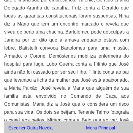
Delegado Aranha de canalha. Fritz conta a Geraldo que
todas as garantias constitucionais foram suspensas. Nina
diz a Mário que tem um encontro marcado e revela que
viveu de perto uma chacina. Bartolomeu pede desculpas a
Jandira por ter dito que a amava enquanto estava com
febre. Batistelli convoca Bartolomeu para uma missão.
Armado, o Coronel Demóstenes mobiliza enfermeira do
hospital para fugir. Lobo Guerra conta a Filinto que José
ainda não foi cassado por ser seu filho. Filinto conta ao pai
que levantou a ficha da mulher que José está apaixonado,
a Maria Paixão. José revela a Maria que alguém de sua
família está envolvido no Comando de Caça aos
Comunistas. Maria diz a José que o considera um risco
para sua vida. Os dois se beijam. Tenente Telmo fotografa
o casal aos beijos. Miriam conta a Beto que ao ver José
Escolher Outra Novela
Menu Principal
ficou mexida. Ela confessa que o amava na adolescência.