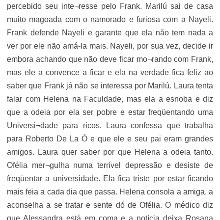
percebido seu inte¬resse pelo Frank. Marilú sai de casa
muito magoada com o namorado e furiosa com a Nayeli.
Frank defende Nayeli e garante que ela não tem nada a
ver por ele não amá-la mais. Nayeli, por sua vez, decide ir
embora achando que não deve ficar mo¬rando com Frank,
mas ele a convence a ficar e ela na verdade fica feliz ao
saber que Frank já não se interessa por Marilú. Laura tenta
falar com Helena na Faculdade, mas ela a esnoba e diz
que a odeia por ela ser pobre e estar freqüentando uma
Universi¬dade para ricos. Laura confessa que trabalha
para Roberto De La Ó e que ele e seu pai eram grandes
amigos. Laura quer saber por que Helena a odeia tanto.
Ofélia mer¬gulha numa terrível depressão e desiste de
freqüentar a universidade. Ela fica triste por estar ficando
mais feia a cada dia que passa. Helena consola a amiga, a
aconselha a se tratar e sente dó de Ofélia. O médico diz
que Alessandra está em coma e a notícia deixa Rosana