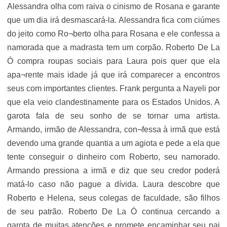
Alessandra olha com raiva o cinismo de Rosana e garante
que um dia irá desmascará-la. Alessandra fica com ciúmes
do jeito como Ro¬berto olha para Rosana e ele confessa a
namorada que a madrasta tem um corpão. Roberto De La
Ó compra roupas sociais para Laura pois quer que ela
apa¬rente mais idade já que irá comparecer a encontros
seus com importantes clientes. Frank pergunta a Nayeli por
que ela veio clandestinamente para os Estados Unidos. A
garota fala de seu sonho de se tornar uma artista.
Armando, irmão de Alessandra, con¬fessa à irmã que está
devendo uma grande quantia a um agiota e pede a ela que
tente conseguir o dinheiro com Roberto, seu namorado.
Armando pressiona a irmã e diz que seu credor poderá
matá-lo caso não pague a dívida. Laura descobre que
Roberto e Helena, seus colegas de faculdade, são filhos
de seu patrão. Roberto De La Ó continua cercando a
garota de muitas atenções e promete encaminhar seu pai