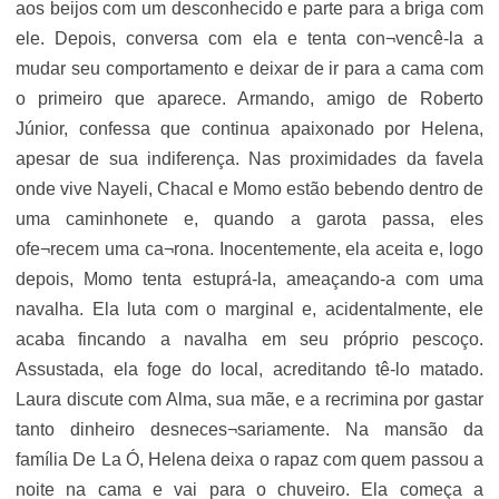
aos beijos com um desconhecido e parte para a briga com
ele. Depois, conversa com ela e tenta con¬vencê-la a
mudar seu comportamento e deixar de ir para a cama com
o primeiro que aparece. Armando, amigo de Roberto
Júnior, confessa que continua apaixonado por Helena,
apesar de sua indiferença. Nas proximidades da favela
onde vive Nayeli, Chacal e Momo estão bebendo dentro de
uma caminhonete e, quando a garota passa, eles
ofe¬recem uma ca¬rona. Inocentemente, ela aceita e, logo
depois, Momo tenta estuprá-la, ameaçando-a com uma
navalha. Ela luta com o marginal e, acidentalmente, ele
acaba fincando a navalha em seu próprio pescoço.
Assustada, ela foge do local, acreditando tê-lo matado.
Laura discute com Alma, sua mãe, e a recrimina por gastar
tanto dinheiro desneces¬sariamente. Na mansão da
família De La Ó, Helena deixa o rapaz com quem passou a
noite na cama e vai para o chuveiro. Ela começa a