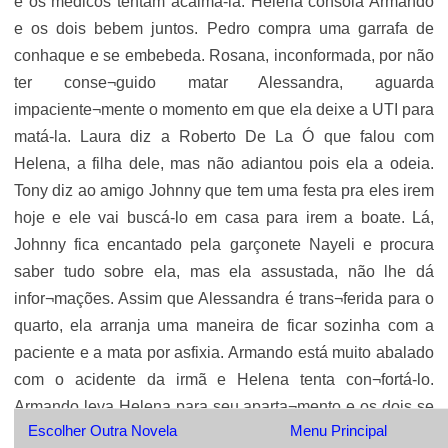
e os médicos tentam acalmá-la. Helena consola Armando
e os dois bebem juntos. Pedro compra uma garrafa de
conhaque e se embebeda. Rosana, inconformada, por não
ter conse¬guido matar Alessandra, aguarda
impaciente¬mente o momento em que ela deixe a UTI para
matá-la. Laura diz a Roberto De La Ó que falou com
Helena, a filha dele, mas não adiantou pois ela a odeia.
Tony diz ao amigo Johnny que tem uma festa pra eles irem
hoje e ele vai buscá-lo em casa para irem a boate. Lá,
Johnny fica encantado pela garçonete Nayeli e procura
saber tudo sobre ela, mas ela assustada, não lhe dá
infor¬mações. Assim que Alessandra é trans¬ferida para o
quarto, ela arranja uma maneira de ficar sozinha com a
paciente e a mata por asfixia. Armando está muito abalado
com o acidente da irmã e Helena tenta con¬fortá-lo.
Armando leva Helena para seu aparta¬mento e os dois se
Escolher Outra Novela
Menu Principal
embriagam. Nayeli está muito feliz pois além de realizar