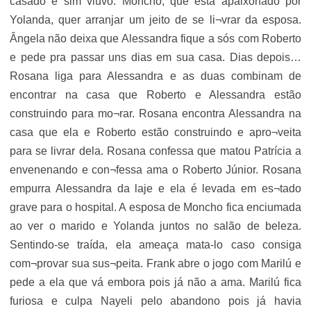
casado e sim viúvo. Moncho, que está apaixonado por
Yolanda, quer arranjar um jeito de se li¬vrar da esposa.
Ângela não deixa que Alessandra fique a sós com Roberto
e pede pra passar uns dias em sua casa. Dias depois…
Rosana liga para Alessandra e as duas combinam de
encontrar na casa que Roberto e Alessandra estão
construindo para mo¬rar. Rosana encontra Alessandra na
casa que ela e Roberto estão construindo e apro¬veita
para se livrar dela. Rosana confessa que matou Patrícia a
envenenando e con¬fessa ama o Roberto Júnior. Rosana
empurra Alessandra da laje e ela é levada em es¬tado
grave para o hospital. A esposa de Moncho fica enciumada
ao ver o marido e Yolanda juntos no salão de beleza.
Sentindo-se traída, ela ameaça mata-lo caso consiga
com¬provar sua sus¬peita. Frank abre o jogo com Marilú e
pede a ela que vá embora pois já não a ama. Marilú fica
furiosa e culpa Nayeli pelo abandono pois já havia