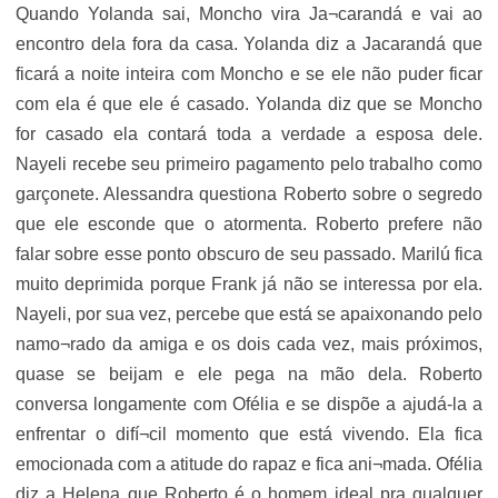
Quando Yolanda sai, Moncho vira Ja¬carandá e vai ao
encontro dela fora da casa. Yolanda diz a Jacarandá que
ficará a noite inteira com Moncho e se ele não puder ficar
com ela é que ele é casado. Yolanda diz que se Moncho
for casado ela contará toda a verdade a esposa dele.
Nayeli recebe seu primeiro pagamento pelo trabalho como
garçonete. Alessandra questiona Roberto sobre o segredo
que ele esconde que o atormenta. Roberto prefere não
falar sobre esse ponto obscuro de seu passado. Marilú fica
muito deprimida porque Frank já não se interessa por ela.
Nayeli, por sua vez, percebe que está se apaixonando pelo
namo¬rado da amiga e os dois cada vez, mais próximos,
quase se beijam e ele pega na mão dela. Roberto
conversa longamente com Ofélia e se dispõe a ajudá-la a
enfrentar o difí¬cil momento que está vivendo. Ela fica
emocionada com a atitude do rapaz e fica ani¬mada. Ofélia
diz a Helena que Roberto é o homem ideal pra qualquer