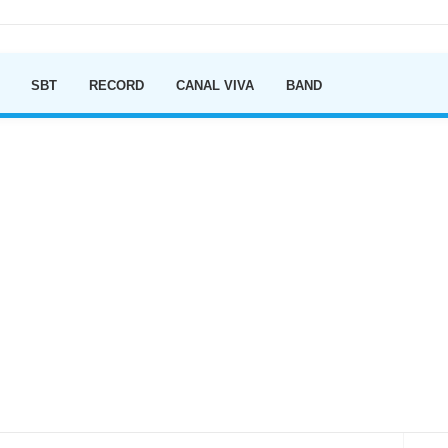
Ir para o conteúdo
SBT
RECORD
CANAL VIVA
BAND