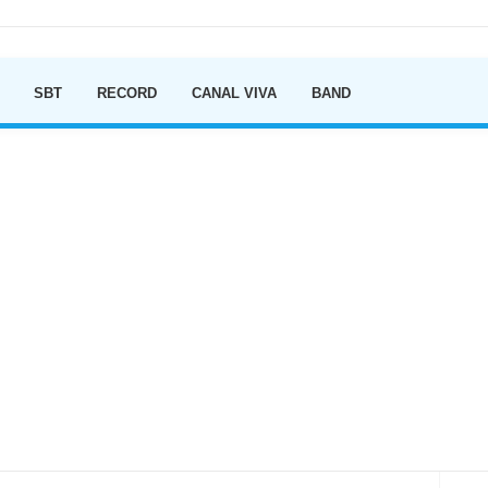
Ir para o conteúdo
SBT
RECORD
CANAL VIVA
BAND