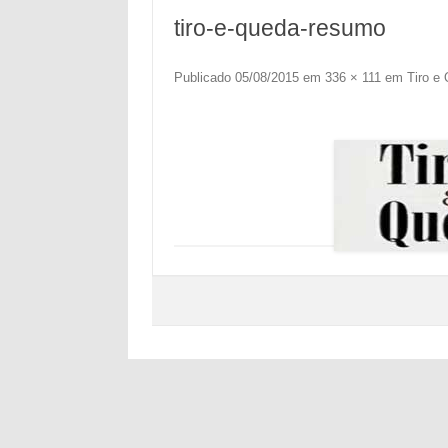
tiro-e-queda-resumo
Publicado
05/08/2015
em
336 × 111
em
Tiro e