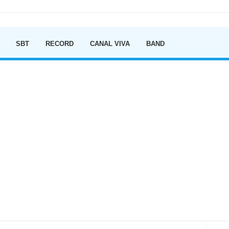
Ir para o conteúdo
SBT
RECORD
CANAL VIVA
BAND