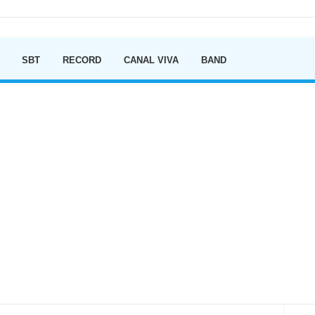
Ir para o conteúdo
SBT
RECORD
CANAL VIVA
BAND