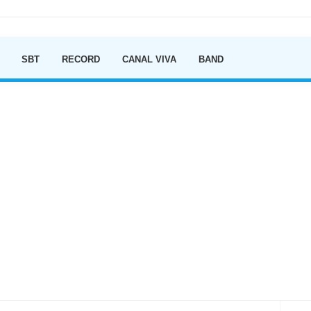
Ir para o conteúdo
SBT
RECORD
CANAL VIVA
BAND