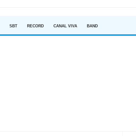
Ir para o conteúdo
SBT
RECORD
CANAL VIVA
BAND